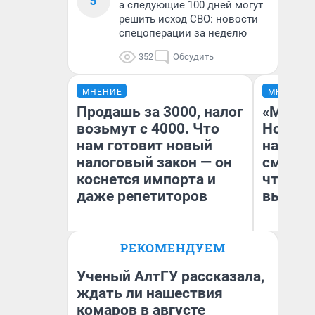
5
а следующие 100 дней могут
решить исход СВО: новости
спецоперации за неделю
352
Обсудить
МНЕНИЕ
МНЕНИЕ
Продашь за 3000, налог
«Мы ви
возьмут с 4000. Что
Нолана
нам готовит новый
настро
налоговый закон — он
смотре
коснется импорта и
чтобы 
даже репетиторов
выгляд
РЕКОМЕНДУЕМ
Анастасия Завгородняя
На
Ученый АлтГУ рассказала,
ждать ли нашествия
комаров в августе