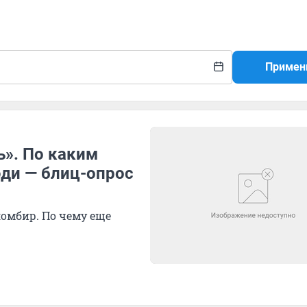
Примен
ь». По каким
ди — блиц-опрос
ломбир. По чему еще