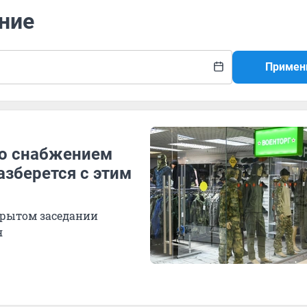
ние
Примен
о снабжением
азберется с этим
крытом заседании
я