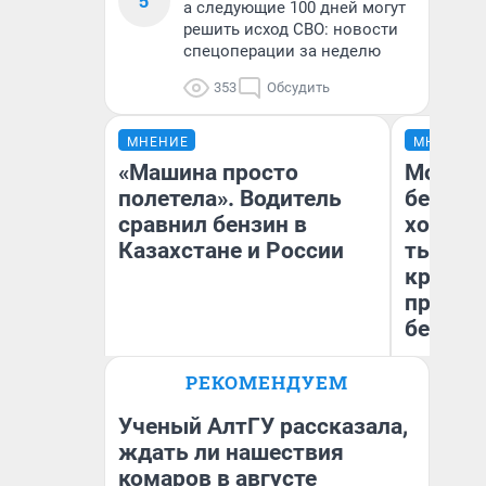
5
а следующие 100 дней могут
решить исход СВО: новости
спецоперации за неделю
353
Обсудить
МНЕНИЕ
МНЕНИЕ
«Машина просто
Мой ба
полетела». Водитель
береже
сравнил бензин в
хотела 
Казахстане и России
тысяч,
кредит,
приеха
безопа
РЕКОМЕНДУЕМ
Кс
Анатолий Кузнецов
Ав
Ученый АлтГУ рассказала,
ждать ли нашествия
комаров в августе