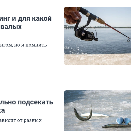
инг и для какой
ывалых
нгом, но и помнить
ильно подсекать
ка
ависит от разных