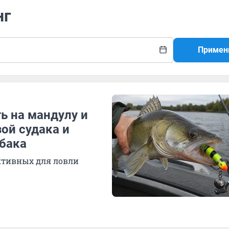
нг
Примен
ь на мандулу и
ой судака и
бака
ективных для ловли