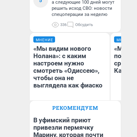
5
а следующие 100 дней могут
решить исход СВО: новости
спецоперации за неделю
336
Обсудить
МНЕНИЕ
МНЕНИЕ
«Мы видим нового
«Машин
Нолана»: с каким
полете
настроем нужно
сравни
смотреть «Одиссею»,
Казахс
чтобы она не
выглядела как фиаско
РЕКОМЕНДУЕМ
Надежда Губарь
Ан
В уфимский приют
привезли пермячку
Марину, которая почти