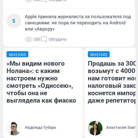
Apple приняла журналиста за пользователя под
5
санкциями: не пора ли переходить на Android
или «Аврору»
330
Обсудить
МНЕНИЕ
МНЕНИЕ
«Мы видим нового
Продашь за 3000
Нолана»: с каким
возьмут с 4000.
настроем нужно
нам готовит но
смотреть «Одиссею»,
налоговый зако
чтобы она не
коснется импор
выглядела как фиаско
даже репетитор
Надежда Губарь
Анастасия Завг