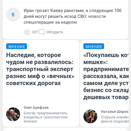
Иран грозит Киеву ракетами, а следующие 100
5
дней могут решить исход СВО: новости
спецоперации за неделю
337
Обсудить
МНЕНИЕ
МНЕНИЕ
Наследие, которое
«Покупаешь кот
чудом не развалилось:
мешке»:
транспортный эксперт
предпринимате
разнес миф о «вечных»
рассказала, как
советских дорогах
самом деле уст
бизнес со скла
дешевых товар
Олег Арефьев
Наталья Шорохо
Блогер, предприниматель,
владелец в транспортном
Открыла кофейну
бизнесе
деньги соцразви