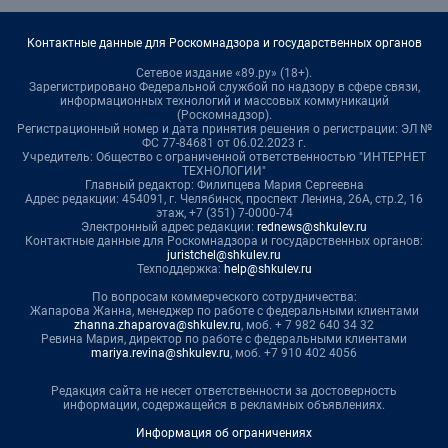
Контактные данные для Роскомнадзора и государственных органов
Сетевое издание «89.ру» (18+).
Зарегистрировано Федеральной службой по надзору в сфере связи,
информационных технологий и массовых коммуникаций
(Роскомнадзор).
Регистрационный номер и дата принятия решения о регистрации: ЭЛ №
ФС 77-84681 от 06.02.2023 г.
Учредитель: Общество с ограниченной ответственностью "ИНТЕРНЕТ
ТЕХНОЛОГИИ"
Главный редактор: Филипцева Мария Сергеевна
Адрес редакции: 454091, г. Челябинск, проспект Ленина, 26А, стр.2, 16
этаж, +7 (351) 7-0000-74
Электронный адрес редакции:
rednews@shkulev.ru
Контактные данные для Роскомнадзора и государственных органов:
juristchel@shkulev.ru
Техподдержка:
help@shkulev.ru
По вопросам коммерческого сотрудничества:
Жапарова Жанна, менеджер по работе с федеральными клиентами
zhanna.zhaparova@shkulev.ru
, моб. + 7 982 640 34 32
Ревина Мария, директор по работе с федеральными клиентами
mariya.revina@shkulev.ru
, моб. +7 910 402 4056
Редакция сайта не несет ответственности за достоверность
информации, содержащейся в рекламных объявлениях.
Информация об ограничениях