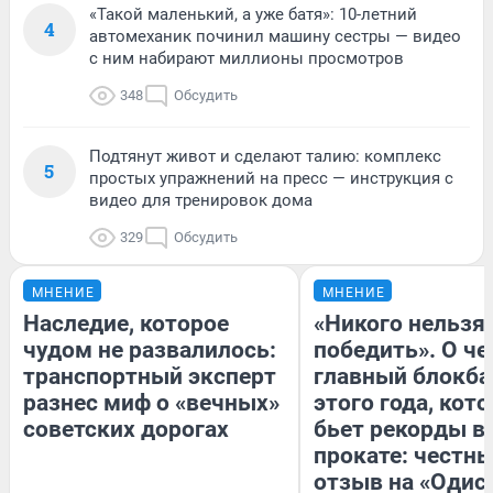
«Такой маленький, а уже батя»: 10-летний
4
автомеханик починил машину сестры — видео
с ним набирают миллионы просмотров
348
Обсудить
Подтянут живот и сделают талию: комплекс
5
простых упражнений на пресс — инструкция с
видео для тренировок дома
329
Обсудить
МНЕНИЕ
МНЕНИЕ
Наследие, которое
«Никого нельзя
чудом не развалилось:
победить». О ч
транспортный эксперт
главный блокба
разнес миф о «вечных»
этого года, кот
советских дорогах
бьет рекорды в
прокате: честн
отзыв на «Одис