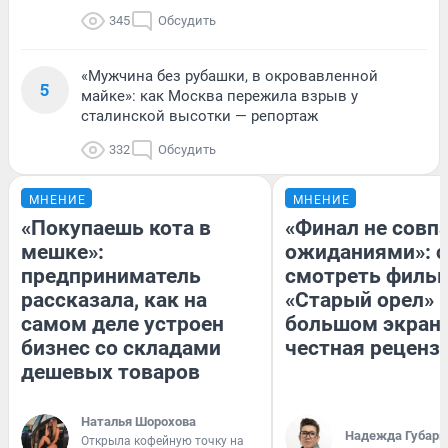
345
Обсудить
«Мужчина без рубашки, в окровавленной
5
майке»: как Москва пережила взрыв у
сталинской высотки — репортаж
332
Обсудить
МНЕНИЕ
МНЕНИЕ
«Покупаешь кота в
«Финал не совпа
мешке»:
ожиданиями»: с
предприниматель
смотреть филь
рассказала, как на
«Старый орел» 
самом деле устроен
большом экран
бизнес со складами
честная реценз
дешевых товаров
Наталья Шорохова
Надежда Губарь
Открыла кофейную точку на