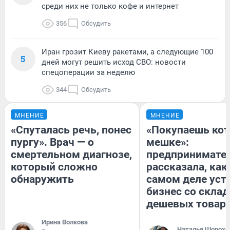
среди них не только кофе и интернет
356
Обсудить
Иран грозит Киеву ракетами, а следующие 100
5
дней могут решить исход СВО: новости
спецоперации за неделю
344
Обсудить
МНЕНИЕ
МНЕНИЕ
«Спуталась речь, понес
«Покупаешь кот
пургу». Врач — о
мешке»:
смертельном диагнозе,
предпринимате
который сложно
рассказала, как
обнаружить
самом деле уст
бизнес со скла
дешевых товар
Ирина Волкова
Наталья Шорохо