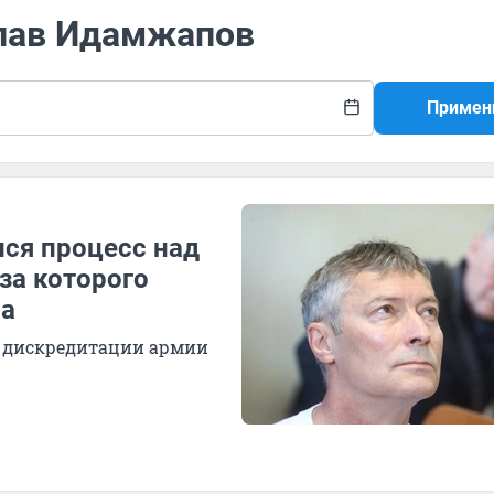
слав Идамжапов
Примен
лся процесс над
за которого
ва
о дискредитации армии