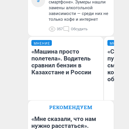
5
смартфоне». Зумеры нашли
замены алкогольной
зависимости — среди них не
только кофе и интернет
357
Обсудить
МНЕНИЕ
МНЕНИЕ
«Машина просто
«Спутал
полетела». Водитель
пургу».
сравнил бензин в
смерте
Казахстане и России
которы
обнару
Ир
РЕКОМЕНДУЕМ
Гл
Анатолий Кузнецов
«Р
Во
«Мне сказали, что нам
нужно расстаться».