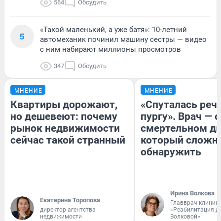
564
Обсудить
«Такой маленький, а уже батя»: 10-летний
5
автомеханик починил машину сестры — видео
с ним набирают миллионы просмотров
347
Обсудить
МНЕНИЕ
МНЕНИЕ
Квартиры дорожают,
«Спуталась речь
но дешевеют: почему
пургу». Врач — о
рынок недвижимости
смертельном ди
сейчас такой странный
который сложн
обнаружить
Ирина Волкова
Екатерина Торопова
Главврач клиник
директор агентства
«Реабилитация д
недвижимости
Волковой»