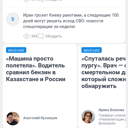
Иран грозит Киеву ракетами, а следующие 100
5
дней могут решить исход СВО: новости
спецоперации за неделю
353
Обсудить
МНЕНИЕ
МНЕНИЕ
«Машина просто
«Спуталась речь
полетела». Водитель
пургу». Врач — о
сравнил бензин в
смертельном ди
Казахстане и России
который сложн
обнаружить
Ирина Волкова
Главврач клиник
Анатолий Кузнецов
«Реабилитация д
Волковой»