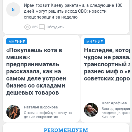
Иран грозит Киеву ракетами, а следующие 100
5
дней могут решить исход СВО: новости
спецоперации за неделю
352
Обсудить
МНЕНИЕ
МНЕНИЕ
«Покупаешь кота в
Наследие, кото
мешке»:
чудом не разва
предприниматель
транспортный э
рассказала, как на
разнес миф о «
самом деле устроен
советских доро
бизнес со складами
дешевых товаров
Олег Арефьев
Наталья Шорохова
Блогер, предприн
Открыла кофейную точку на
владелец в тран
деньги соцразвития
бизнесе
РЕКОМЕНДУЕМ