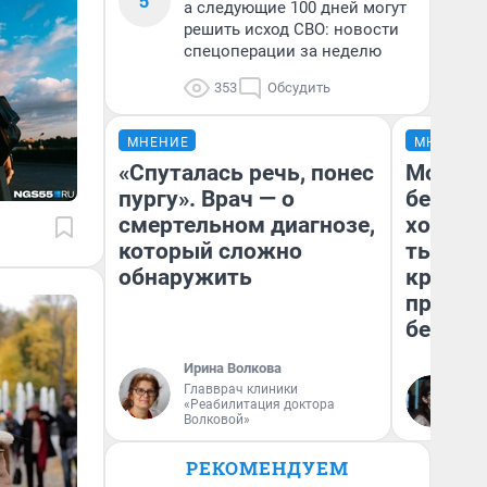
5
а следующие 100 дней могут
решить исход СВО: новости
спецоперации за неделю
353
Обсудить
МНЕНИЕ
МНЕНИЕ
«Спуталась речь, понес
Мой ба
пургу». Врач — о
береже
смертельном диагнозе,
хотела 
который сложно
тысяч,
обнаружить
кредит,
приеха
безопа
Ирина Волкова
Главврач клиники
Кс
«Реабилитация доктора
Ав
Волковой»
РЕКОМЕНДУЕМ