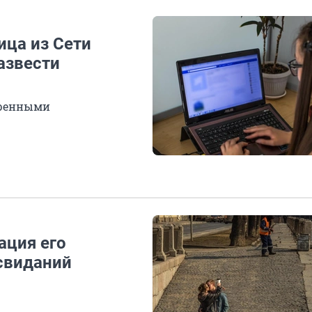
ица из Сети
азвести
щренными
ация его
свиданий