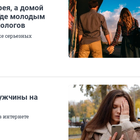
ея, а домой
Где молодым
хологов
ке серьезных
мужчины на
в интернете