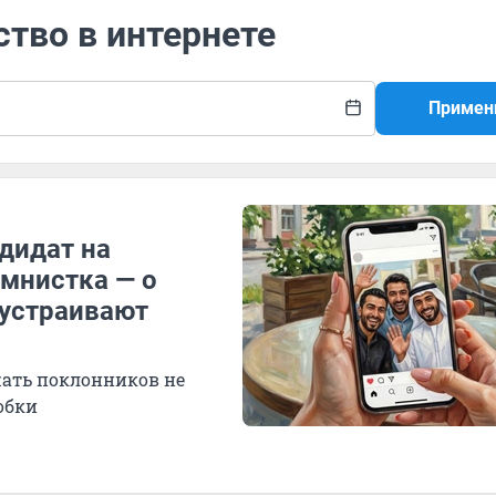
ство в интернете
Примен
дидат на
умнистка — о
 устраивают
ать поклонников не
обки