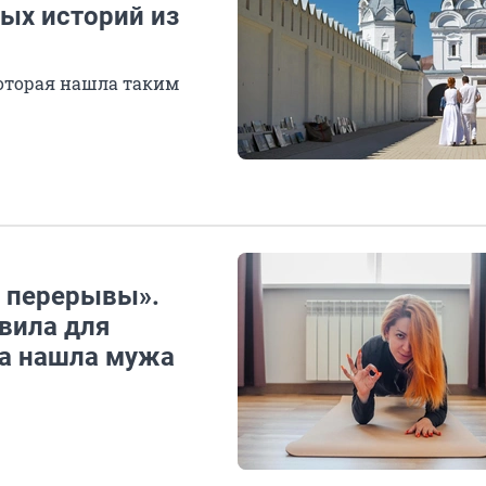
ных историй из
которая нашла таким
и перерывы».
вила для
на нашла мужа