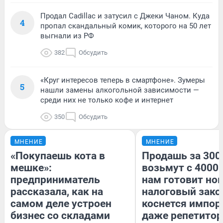
Продал Cadillac и затусил с Джеки Чаном. Куда
4
пропал скандальный комик, которого на 50 лет
выгнали из РФ
382
Обсудить
«Круг интересов теперь в смартфоне». Зумеры
5
нашли замены алкогольной зависимости —
среди них не только кофе и интернет
350
Обсудить
МНЕНИЕ
МНЕНИЕ
«Покупаешь кота в
Продашь за 3000
мешке»:
возьмут с 4000.
предприниматель
нам готовит но
рассказала, как на
налоговый зако
самом деле устроен
коснется импор
бизнес со складами
даже репетитор