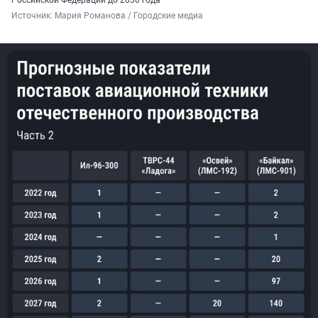
Российской Федерации
до
2030
года
Источник: 
Мария Романова / Городские медиа