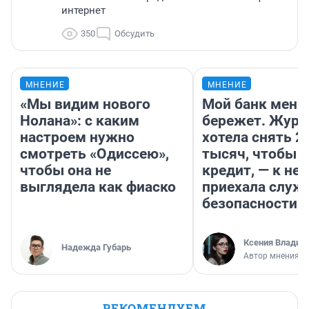
интернет
350
Обсудить
МНЕНИЕ
МНЕНИЕ
«Мы видим нового
Мой банк меня
Нолана»: с каким
бережет. Журн
настроем нужно
хотела снять 2
смотреть «Одиссею»,
тысяч, чтобы п
чтобы она не
кредит, — к не
выглядела как фиаско
приехала служ
безопасности
Ксения Владим
Надежда Губарь
Автор мнения
РЕКОМЕНДУЕМ