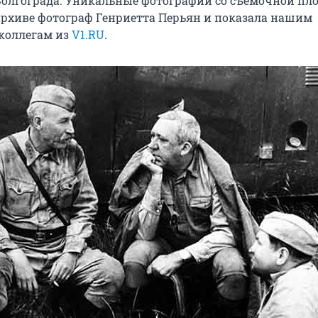
Волгограда. Уникальные фотографии со съемочной п
архиве фотограф Генриетта Перьян и показала нашим
коллегам из
V1.RU
.