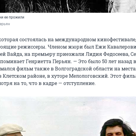
они ее прожили
Перьян
 которая состоялась на международном кинофестивале
тоящие режиссеры. Членом жюри был Ежи Кавалерови
й Вайда, на премьеру приезжали Лидия Федосеева, С
поминает Генриетта Перьян. — Это было 50 лет назад 
имался фильм также в Волгоградской области на места
в Клетском районе, в хуторе Мелологовский. Этот фил
отря на то, что в кадре — отступление.