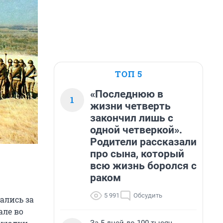
ТОП 5
«Последнюю в
1
жизни четверть
закончил лишь с
одной четверкой».
Родители рассказали
про сына, который
всю жизнь боролся с
раком
5 991
Обсудить
ались за
але во