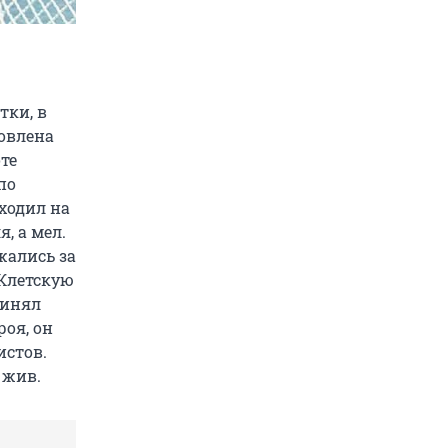
тки, в
новлена
те
по
ходил на
, а мел.
жались за
 Клетскую
ринял
роя, он
истов.
 жив.