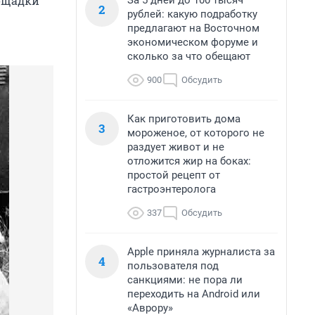
лощадки
За 5 дней до 100 тысяч
2
рублей: какую подработку
предлагают на Восточном
экономическом форуме и
сколько за что обещают
900
Обсудить
Как приготовить дома
3
мороженое, от которого не
раздует живот и не
отложится жир на боках:
простой рецепт от
гастроэнтеролога
337
Обсудить
Apple приняла журналиста за
4
пользователя под
санкциями: не пора ли
переходить на Android или
«Аврору»