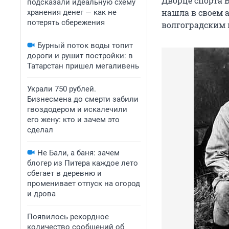
Дворце спорта 
подсказали идеальную схему
нашла в своем 
хранения денег — как не
потерять сбережения
волгоградским 
Бурный поток воды топит
дороги и рушит постройки: в
Татарстан пришел мегаливень
Украли 750 рублей.
Бизнесмена до смерти забили
гвоздодером и искалечили
его жену: кто и зачем это
сделал
Не Бали, а баня: зачем
блогер из Питера каждое лето
сбегает в деревню и
променивает отпуск на огород
и дрова
Появилось рекордное
количество сообщений об