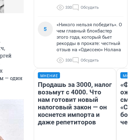
330
Обсудить
«Никого нельзя победить». О
5
чем главный блокбастер
этого года, который бьет
,
рекорды в прокате: честный
ч,
отзыв на «Одиссею» Нолана
ергей
330
Обсудить
в
х
МНЕНИЕ
МНЕНИ
ьм — один
Продашь за 3000, налог
«Фина
возьмут с 4000. Что
ожида
нам готовит новый
смотр
налоговый закон — он
«Стар
коснется импорта и
больш
даже репетиторов
честн