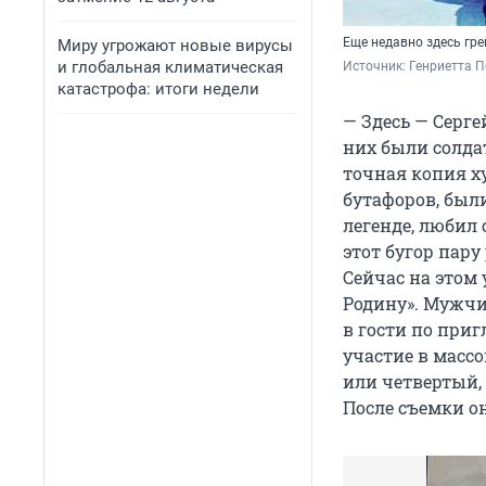
Еще недавно здесь гр
Миру угрожают новые вирусы
и глобальная климатическая
Источник: 
Генриетта 
катастрофа: итоги недели
— Здесь — Серге
них были солда
точная копия ху
бутафоров, были
легенде, любил
этот бугор пару
Сейчас на этом 
Родину». Мужчин
в гости по при
участие в массо
или четвертый,
После съемки он