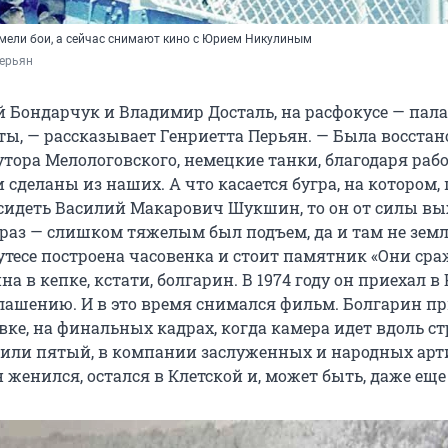
емели бои, а сейчас снимают кино с Юрием Никулиным
Перьян
й Бондарчук и Владимир Досталь, на расфокусе — пала
ты, — рассказывает Генриетта Перьян. — Была восста
тора Мелологовского, немецкие танки, благодаря рабо
 сделаны из наших. А что касается бугра, на котором, 
 сидеть Василий Макарович Шукшин, то он от силы вы
 раз — слишком тяжелым был подъем, да и там не земля
утесе построена часовенка и стоит памятник «Они сра
а в кепке, кстати, болгарин. В 1974 году он приехал в
глашению. И в это время снимался фильм. Болгарин п
вке, на финальных кадрах, когда камера идет вдоль ст
 или пятый, в компании заслуженных и народных арт
 женился, остался в Клетской и, может быть, даже еще