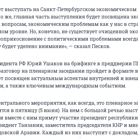
ет выступать на Санкт-Петербургском экономическом 
но же, главная часть выступления будет посвящена эк
вопросам, экономическим проблемам как у нас в стра
ом уровне. Но, конечно, не существует очищенной эк
 соприкосновение с политическими проблемами всегда
 будет уделено внимание», — сказал Песков.
идента РФ Юрий Ушаков на брифинге в преддверии 
разговор на пленарном заседании пройдет в формате 
дет посвящен актуальным аспектам внутренней и вне
ии, а также ключевым международным событиям.
ентрального мероприятия, как всегда, это пленарное з
ится в пятницу (5 июня). На нем с большой речью выс
 и вместе с ним примут участие президент республики
езидент Танзании, заместитель председателя КНР и ми
довской Аравии. Каждый из них выступит с докладом, 