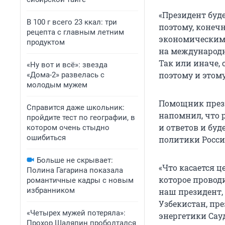
«Президент буд
В 100 г всего 23 ккал: три
поэтому, конеч
рецепта с главным летним
экономическим 
продуктом
на международн
Так или иначе,
«Ну вот и всё»: звезда
поэтому и этому
«Дома-2» развелась с
молодым мужем
Помощник през
Справится даже школьник:
напомнил, что 
пройдите тест по географии, в
и ответов и бу
котором очень стыдно
ошибиться
политики Росс
Больше не скрывает:
«Что касается ц
Полина Гагарина показала
которое провод
романтичные кадры с новым
избранником
наш президент,
Узбекистан, пр
«Четырех мужей потеряла»:
энергетики Сау
Прохор Шаляпин проболтался