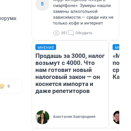
5
смартфоне». Зумеры нашли
замены алкогольной
зависимости — среди них не
форума:
только кофе и интернет
351
Обсудить
МНЕНИЕ
МНЕНИ
Продашь за 3000, налог
«Маши
возьмут с 4000. Что
полет
нам готовит новый
сравн
налоговый закон — он
Казах
коснется импорта и
0
даже репетиторов
Анастасия Завгородняя