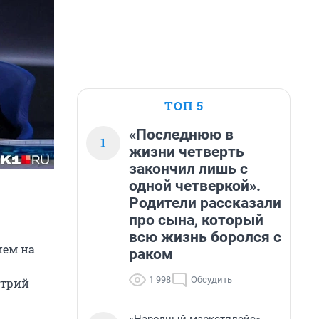
ТОП 5
«Последнюю в
1
жизни четверть
закончил лишь с
одной четверкой».
Родители рассказали
про сына, который
всю жизнь боролся с
ием на
раком
1 998
Обсудить
итрий