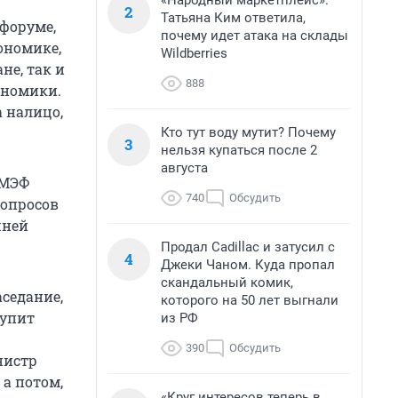
«Народный маркетплейс».
2
Татьяна Ким ответила,
форуме,
почему идет атака на склады
ономике,
Wildberries
не, так и
888
ономики.
 налицо,
Кто тут воду мутит? Почему
3
нельзя купаться после 2
августа
ПМЭФ
740
Обсудить
вопросов
шней
Продал Cadillac и затусил с
4
Джеки Чаном. Куда пропал
скандальный комик,
аседание,
которого на 50 лет выгнали
тупит
из РФ
390
Обсудить
нистр
а потом,
«Круг интересов теперь в