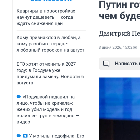
Путин г
Квартиры в новостройках
чем буд
начнут дешеветь — когда
ждать снижения цен
Дмитрий Пе
Кому признаются в любви, а
кому разобьют сердце:
3 июня 2026, 15:02
любовный гороскоп на август
Написать
ЕГЭ хотят отменить к 2027
году: в Госдуме уже
придумали замену. Новости 6
августа
«Подушкой надавил на
лицо, чтобы не кричала»:
жених убил модель и год
возил ее труп в чемодане —
видео
У могилы педофила. Его