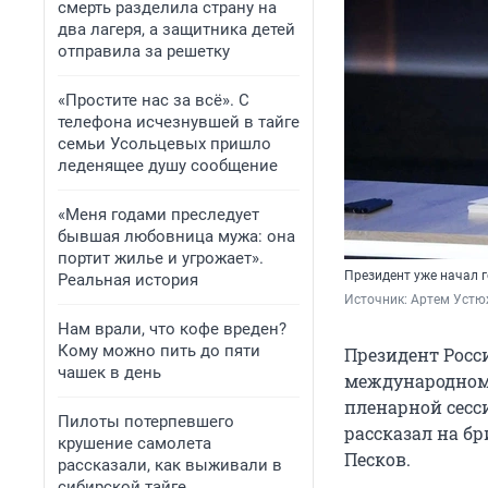
смерть разделила страну на
два лагеря, а защитника детей
отправила за решетку
«Простите нас за всё». С
телефона исчезнувшей в тайге
семьи Усольцевых пришло
леденящее душу сообщение
«Меня годами преследует
бывшая любовница мужа: она
портит жилье и угрожает».
Президент уже начал 
Реальная история
Источник: 
Артем Устю
Нам врали, что кофе вреден?
Кому можно пить до пяти
Президент Росс
чашек в день
международному
пленарной сесси
Пилоты потерпевшего
рассказал на б
крушение самолета
Песков.
рассказали, как выживали в
сибирской тайге