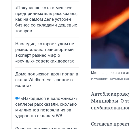
«Покупаешь кота в мешке»:
предприниматель рассказала,
как на самом деле устроен
бизнес со складами дешевых
товаров
Наследие, которое чудом не
развалилось: транспортный
эксперт разнес миф о
«вечных» советских дорогах
Мера направлена на 
Дома полыхают, дрон попал в
склад Wildberries: главное о
Источник: 
Наталья Лап
налетах
Автоблокировку
«Находимся в заложниках»:
Минцифры. О том
селлеры рассказали, сколько
опубликованном
миллионов потеряли из-за
ударов по складам WB
Согласно проект
Опасная петрушка и ядовитая