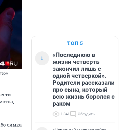
ТОП 5
«Последнюю в
1
жизни четверть
закончил лишь с
ством
одной четверкой».
Родители рассказали
про сына, который
вести
всю жизнь боролся с
мства,
раком
1 341
Обсудить
ибо симка