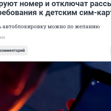
руют номер и отключат расс
ребования к детским сим-ка
 автоблокировку можно по желанию
632
 комментарий