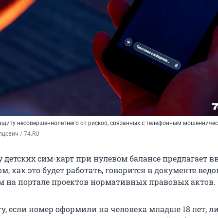
защиту
несовершеннолетнего от рисков, связанных с телефонным мошенниче
цевич / 74.RU
 детских сим-карт при нулевом балансе предлагает в
, как это будет работать, говорится в документе ведо
 на портале проектов нормативных правовых актов.
у, если номер оформили на человека младше 18 лет, л