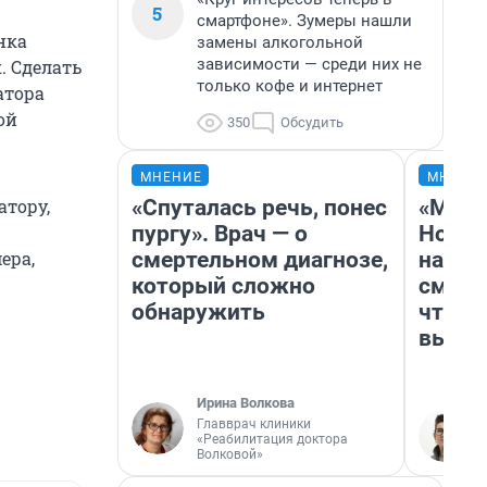
5
смартфоне». Зумеры нашли
нка
замены алкогольной
зависимости — среди них не
. Сделать
только кофе и интернет
атора
ой
350
Обсудить
МНЕНИЕ
МНЕНИ
«Спуталась речь, понес
«Мы в
атору,
пургу». Врач — о
Нолан
смертельном диагнозе,
настр
ера,
который сложно
смотр
обнаружить
чтобы
выгля
Ирина Волкова
Главврач клиники
«Реабилитация доктора
Волковой»