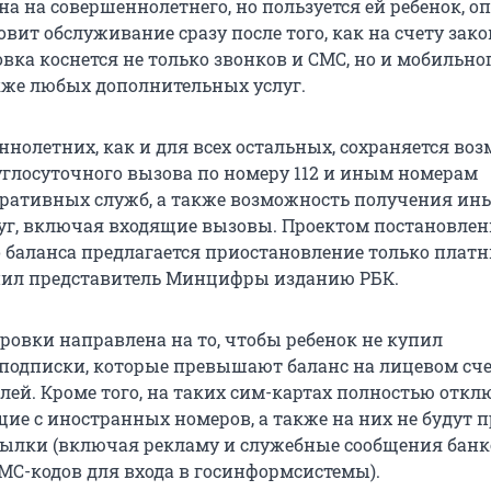
а на совершеннолетнего, но пользуется ей ребенок, о
вит обслуживание сразу после того, как на счету зак
вка коснется не только звонков и СМС, но и мобильно
акже любых дополнительных услуг.
ннолетних, как и для всех остальных, сохраняется во
углосуточного вызова по номеру 112 и иным номерам
ративных служб, а также возможность получения ин
уг, включая входящие вызовы. Проектом постановлен
о баланса предлагается приостановление только плат
снил представитель Минцифры изданию РБК.
ровки направлена на то, чтобы ребенок не купил
подписки, которые превышают баланс на лицевом счет
лей. Кроме того, на таких сим-картах полностью откл
щие с иностранных номеров, а также на них не будут 
ылки (включая рекламу и служебные сообщения банко
С-кодов для входа в госинформсистемы).