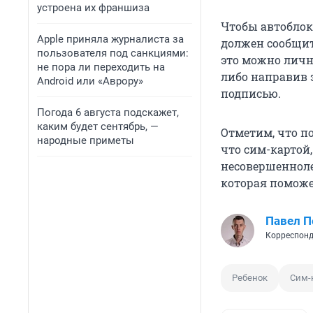
устроена их франшиза
Чтобы автоблок
Apple приняла журналиста за
должен сообщить
пользователя под санкциями:
это можно лично
не пора ли переходить на
либо направив 
Android или «Аврору»
подписью.
Погода 6 августа подскажет,
каким будет сентябрь, —
Отметим, что по
народные приметы
что сим-картой,
несовершенноле
которая поможе
Павел 
Корреспонд
Ребенок
Сим-