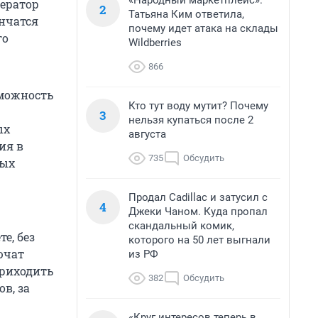
«Народный маркетплейс».
ператор
2
Татьяна Ким ответила,
ончатся
почему идет атака на склады
го
Wildberries
866
зможность
Кто тут воду мутит? Почему
3
нельзя купаться после 2
ых
августа
ия в
735
Обсудить
ных
Продал Cadillac и затусил с
4
Джеки Чаном. Куда пропал
скандальный комик,
е, без
которого на 50 лет выгнали
ючат
из РФ
приходить
382
Обсудить
в, за
«Круг интересов теперь в