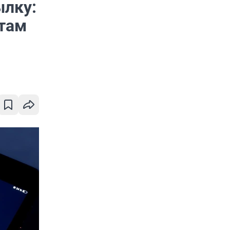
ылку:
ртам