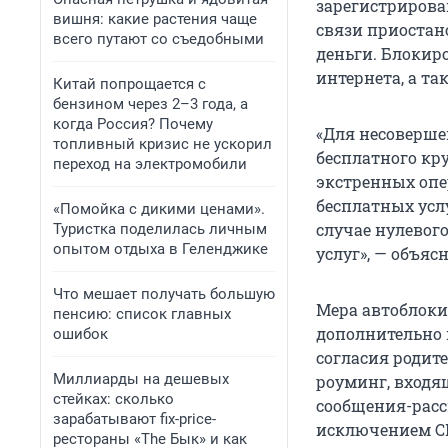
зарегистрирован
вишня: какие растения чаще
связи приостано
всего путают со съедобными
деньги. Блокиро
интернета, а т
Китай попрощается с
бензином через 2–3 года, а
когда Россия? Почему
«Для несоверше
топливный кризис не ускорил
бесплатного кр
переход на электромобили
экстренных опе
бесплатных усл
«Помойка с дикими ценами».
случае нулевог
Туристка поделилась личным
опытом отдыха в Геленджике
услуг», — объя
Что мешает получать большую
Мера автоблоки
пенсию: список главных
дополнительно 
ошибок
согласия родите
Миллиарды на дешевых
роуминг, входя
стейках: сколько
сообщения-расс
зарабатывают fix-price-
исключением СМ
рестораны «The Бык» и как