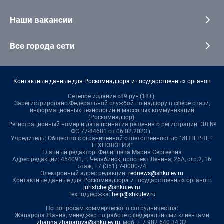
Наши вакансии
Все города сети
Контактные данные для Роскомнадзора и государственных органов
Сетевое издание «89.ру» (18+).
Зарегистрировано Федеральной службой по надзору в сфере связи,
информационных технологий и массовых коммуникаций
(Роскомнадзор).
Регистрационный номер и дата принятия решения о регистрации: ЭЛ №
ФС 77-84681 от 06.02.2023 г.
Учредитель: Общество с ограниченной ответственностью "ИНТЕРНЕТ
ТЕХНОЛОГИИ"
Главный редактор: Филипцева Мария Сергеевна
Адрес редакции: 454091, г. Челябинск, проспект Ленина, 26А, стр.2, 16
этаж, +7 (351) 7-0000-74
Электронный адрес редакции:
rednews@shkulev.ru
Контактные данные для Роскомнадзора и государственных органов:
juristchel@shkulev.ru
Техподдержка:
help@shkulev.ru
По вопросам коммерческого сотрудничества:
Жапарова Жанна, менеджер по работе с федеральными клиентами
zhanna.zhaparova@shkulev.ru
, моб. + 7 982 640 34 32