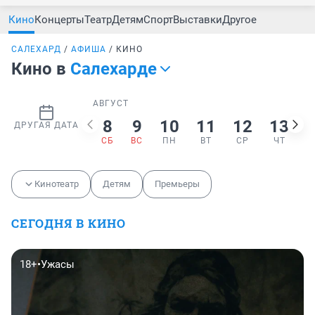
Кино
Концерты
Театр
Детям
Спорт
Выставки
Другое
САЛЕХАРД
АФИША
КИНО
Кино в
Салехарде
АВГУСТ
8
9
10
11
12
13
ДРУГАЯ ДАТА
СБ
ВС
ПН
ВТ
СР
ЧТ
Кинотеатр
Детям
Премьеры
СЕГОДНЯ В КИНО
18+
•
Ужасы