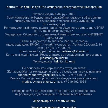
Контактные данные для Роскомнадзора и государственных органов
Сетевое издание «89.ру» (18+).
Зарегистрировано Федеральной службой по надзору в сфере связи,
информационных технологий и массовых коммуникаций
(Роскомнадзор).
Регистрационный номер и дата принятия решения о регистрации: ЭЛ №
ФС 77-84681 от 06.02.2023 г.
Учредитель: Общество с ограниченной ответственностью "ИНТЕРНЕТ
ТЕХНОЛОГИИ"
Главный редактор: Филипцева Мария Сергеевна
Адрес редакции: 454091, г. Челябинск, проспект Ленина, 26А, стр.2, 16
этаж, +7 (351) 7-0000-74
Электронный адрес редакции:
rednews@shkulev.ru
Контактные данные для Роскомнадзора и государственных органов:
juristchel@shkulev.ru
Техподдержка:
help@shkulev.ru
По вопросам коммерческого сотрудничества:
Жапарова Жанна, менеджер по работе с федеральными клиентами
zhanna.zhaparova@shkulev.ru
, моб. + 7 982 640 34 32
Ревина Мария, директор по работе с федеральными клиентами
mariya.revina@shkulev.ru
, моб. +7 910 402 4056
Редакция сайта не несет ответственности за достоверность
информации, содержащейся в рекламных объявлениях.
Информация об ограничениях
Политика использования cookies