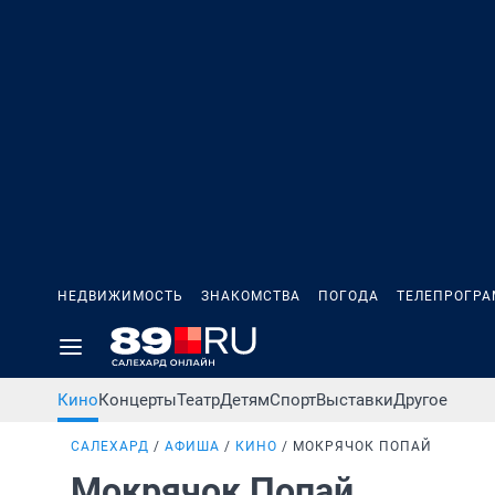
НЕДВИЖИМОСТЬ
ЗНАКОМСТВА
ПОГОДА
ТЕЛЕПРОГР
Кино
Концерты
Театр
Детям
Спорт
Выставки
Другое
САЛЕХАРД
АФИША
КИНО
МОКРЯЧОК ПОПАЙ
Мокрячок Попай