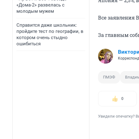
Япония — 2,5%, в
«Дома-2» развелась с
молодым мужем
Все заявления 
Справится даже школьник:
пройдите тест по географии, в
За главным соб
котором очень стыдно
ошибиться
Виктори
Корреспонд
ПМЭФ
Владим
0
Увидели опечатку? В