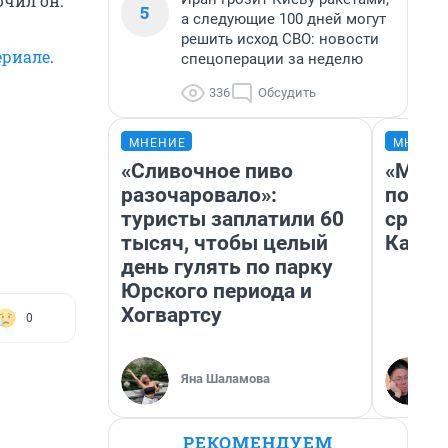
ючил он.
5
а следующие 100 дней могут
решить исход СВО: новости
ериале
.
спецоперации за неделю
336
Обсудить
МНЕНИЕ
МНЕНИ
«Сливочное пиво
«Маши
разочаровало»:
полет
туристы заплатили 60
сравн
тысяч, чтобы целый
Казах
день гулять по парку
Юрского периода и
Хогвартсу
0
Яна Шаламова
РЕКОМЕНДУЕМ