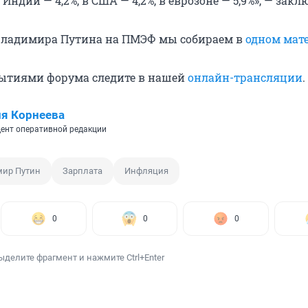
 Индии — 4,2%, в США — 4,2%, в еврозоне — 5,9%», — закл
Владимира Путина на ПМЭФ мы собираем в
одном мат
ытиями форума следите в нашей
онлайн-трансляции
.
я Корнеева
ент оперативной редакции
ир Путин
Зарплата
Инфляция
0
0
0
ыделите фрагмент и нажмите Ctrl+Enter