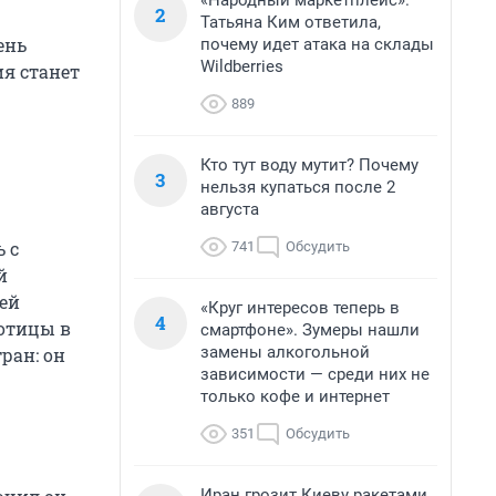
«Народный маркетплейс».
2
Татьяна Ким ответила,
ень
почему идет атака на склады
Wildberries
ия станет
889
Кто тут воду мутит? Почему
3
нельзя купаться после 2
августа
 с
741
Обсудить
й
ей
«Круг интересов теперь в
4
ботицы в
смартфоне». Зумеры нашли
замены алкогольной
ран: он
зависимости — среди них не
только кофе и интернет
351
Обсудить
Иран грозит Киеву ракетами,