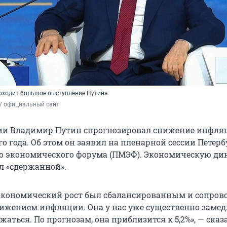
роходит большое выступление Путина
/ официальный сайт
ии Владимир Путин спрогнозировал снижение инфля
ого года. Об этом он заявил на пленарной сессии Петер
о экономического форума (ПМЭФ). Экономическую ди
л «сдержанной».
экономический рост был сбалансированным и сопров
жением инфляции. Она у нас уже существенно замед
аться. По прогнозам, она приблизится к 5,2%», — сказ