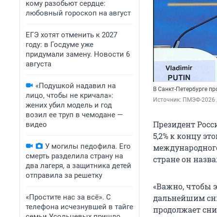
кому разобьют сердце:
любовный гороскоп на август
ЕГЭ хотят отменить к 2027
году: в Госдуме уже
придумали замену. Новости 6
августа
«Подушкой надавил на
В Санкт-Петербурге п
лицо, чтобы не кричала»:
Источник: 
ПМЭФ-2026 
жених убил модель и год
возил ее труп в чемодане —
Президент Росс
видео
5,2% к концу эт
У могилы педофила. Его
международног
смерть разделила страну на
стране он назва
два лагеря, а защитника детей
отправила за решетку
«Важно, чтобы 
«Простите нас за всё». С
дальнейшим сни
телефона исчезнувшей в тайге
продолжает сниж
семьи Усольцевых пришло