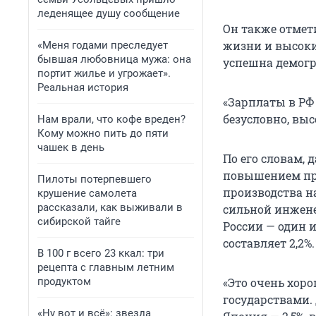
леденящее душу сообщение
Он также отмет
жизни и высокие
«Меня годами преследует
бывшая любовница мужа: она
успешна демог
портит жилье и угрожает».
Реальная история
«Зарплаты в РФ 
безусловно, выс
Нам врали, что кофе вреден?
Кому можно пить до пяти
чашек в день
По его словам, 
повышением пр
Пилоты потерпевшего
производства н
крушение самолета
рассказали, как выживали в
сильной инжене
сибирской тайге
России — один 
составляет 2,2%.
В 100 г всего 23 ккал: три
рецепта с главным летним
продуктом
«Это очень хор
государствами.
«Ну вот и всё»: звезда