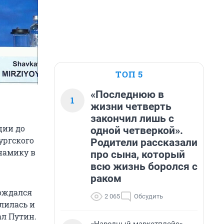
ТОП 5
«Последнюю в
1
жизни четверть
закончил лишь с
ции до
одной четверкой».
бургского
Родители рассказали
намику в
про сына, который
всю жизнь боролся с
раком
ождался
2 065
Обсудить
лилась и
ал Путин.