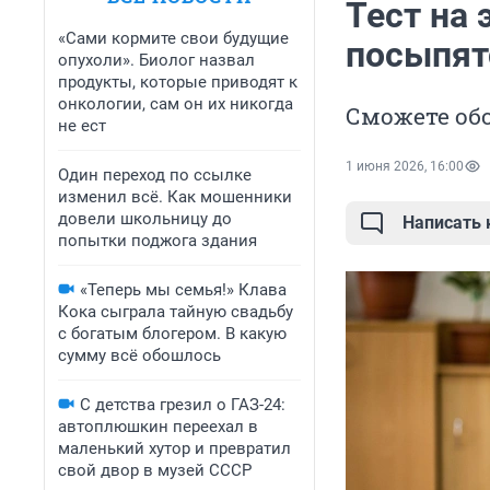
Тест на
«Сами кормите свои будущие
посыпятс
опухоли». Биолог назвал
продукты, которые приводят к
онкологии, сам он их никогда
Сможете об
не ест
1 июня 2026, 16:00
Один переход по ссылке
изменил всё. Как мошенники
довели школьницу до
Написать
попытки поджога здания
«Теперь мы семья!» Клава
Кока сыграла тайную свадьбу
с богатым блогером. В какую
сумму всё обошлось
С детства грезил о ГАЗ-24:
автоплюшкин переехал в
маленький хутор и превратил
свой двор в музей СССР