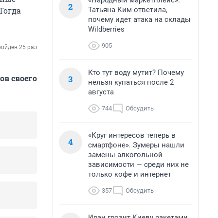
«Народный маркетплейс».
2
Татьяна Ким ответила,
Тогда
почему идет атака на склады
Wildberries
905
ойден 25 раз
Кто тут воду мутит? Почему
ов своего
3
нельзя купаться после 2
августа
744
Обсудить
«Круг интересов теперь в
4
смартфоне». Зумеры нашли
замены алкогольной
зависимости — среди них не
только кофе и интернет
357
Обсудить
Иран грозит Киеву ракетами,