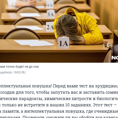
ам точно будет не до сна
Ощепков / NGS.RU
еллектуальная ловушка! Перед вами тест на эрудицию,
оздан для того, чтобы запутать вас и заставить сомн
ические парадоксы, химические хитрости и биологич
только не встретите в наших 10 заданиях. Этот тест —
а памяти, а интеллектуальная ловушка, где очевидны
верными. Проверьте, сможете ли вы обойти все кавер