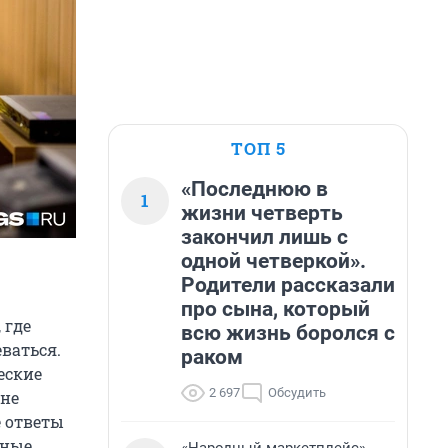
ТОП 5
«Последнюю в
1
жизни четверть
закончил лишь с
одной четверкой».
Родители рассказали
про сына, который
 где
всю жизнь боролся с
еваться.
раком
еские
2 697
Обсудить
 не
е ответы
зные