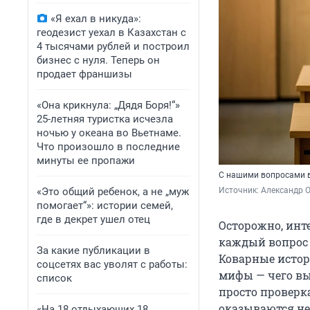
«Я ехал в никуда»:
геодезист уехал в Казахстан с
4 тысячами рублей и построил
бизнес с нуля. Теперь он
продает франшизы
«Она крикнула: „Дядя Боря!“»
25-летняя туристка исчезла
ночью у океана во Вьетнаме.
Что произошло в последние
минуты ее пропажи
С нашими вопросами в
«Это общий ребенок, а не „муж
Источник: 
Александр 
помогает“»: истории семей,
где в декрет ушел отец
Осторожно, инт
каждый вопрос с
За какие публикации в
Коварные истор
соцсетях вас уволят с работы:
мифы — чего вы 
список
просто проверк
оказываются не
«На 18 отдыхающих 18