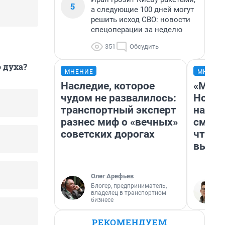
5
а следующие 100 дней могут
решить исход СВО: новости
спецоперации за неделю
351
Обсудить
 духа?
МНЕНИЕ
МНЕНИ
Наследие, которое
«Мы в
чудом не развалилось:
Нолан
транспортный эксперт
настр
разнес миф о «вечных»
смотр
советских дорогах
чтобы
выгля
Олег Арефьев
Блогер, предприниматель,
владелец в транспортном
бизнесе
РЕКОМЕНДУЕМ