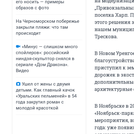
на модернизаци
его носить — примеры
„Привокзальный
образов с фото
поселка Харп. 
На Черноморском побережье
этого решения 
закрыли пляжи: что там
нашем муниципа
происходит
Трескова.
«Минус — слишком много
спойлеров»: российский
В Новом Уренгое
ниндзя-скульптор снялся в
благоустройства
сериале «Дом Дракона».
приступил к зе
Видео
дорожек в экост
дополнительные
Ушел от жены с двумя
архитектурные
детьми. Как главный качок
«Уральских пельменей» в 54
года закрутил роман с
В Ноябрьске в 
молодой красоткой
«Ноябрьск-парк
мероприятия, вк
года: уже появ