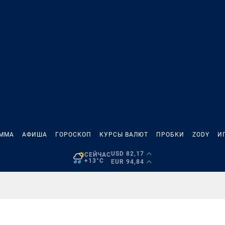
АММА
АФИША
ГОРОСКОП
КУРСЫ ВАЛЮТ
ПРОБКИ
ZODY
И
USD 82,17
СЕЙЧАС
+13°C
EUR 94,84