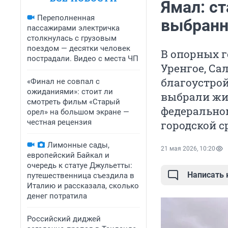
Ямал: ст
Переполненная
выбранн
пассажирами электричка
столкнулась с грузовым
поездом — десятки человек
В опорных г
пострадали. Видео с места ЧП
Уренгое, Са
благоустро
«Финал не совпал с
ожиданиями»: стоит ли
выбрали жит
смотреть фильм «Старый
федерально
орел» на большом экране —
честная рецензия
городской с
Лимонные сады,
21 мая 2026, 10:20
европейский Байкал и
очередь к статуе Джульетты:
Написать
путешественница съездила в
Италию и рассказала, сколько
денег потратила
Российский диджей