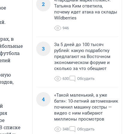
«Народный маркетплейс».
2
Татьяна Ким ответила,
вое
почему идет атака на склады
Wildberries
ий.
946
рах, в
За 5 дней до 100 тысяч
ейбольные
3
рублей: какую подработку
-футбола
предлагают на Восточном
елей
экономическом форуме и
сколько за что обещают
ерную
630
Обсудить
здов,
«Такой маленький, а уже
4
батя»: 10-летний автомеханик
ей
починил машину сестры —
дня
видео с ним набирают
миллионы просмотров
ое
В списке
348
Обсудить