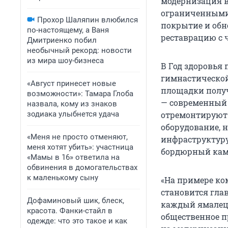
модернизация в
ограниченными 
Прохор Шаляпин влюбился
покрытие и обн
по-настоящему, а Ваня
реставрацию с 
Дмитриенко побил
необычный рекорд: новости
из мира шоу-бизнеса
В Год здоровья
гимнастической
«Август принесет новые
площадки получ
возможности»: Тамара Глоба
— современный 
назвала, кому из знаков
зодиака улыбнется удача
отремонтируют 
оборудование, 
«Меня не просто отменяют,
инфраструктуру
меня хотят убить»: участница
бордюрный каме
«Мамы в 16» ответила на
обвинения в домогательствах
к маленькому сыну
«На примере ко
становится гла
Дофаминовый шик, блеск,
каждый ямалец 
красота. Фанки-стайл в
общественное п
одежде: что это такое и как