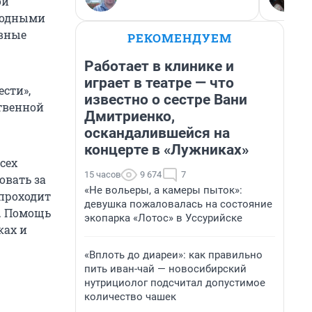
ой
 водными
ивные
РЕКОМЕНДУЕМ
Работает в клинике и
играет в театре — что
ести»,
известно о сестре Вани
твенной
Дмитриенко,
оскандалившейся на
концерте в «Лужниках»
сех
15 часов
9 674
7
овать за
«Не вольеры, а камеры пыток»:
 проходит
девушка пожаловалась на состояние
и. Помощь
экопарка «Лотос» в Уссурийске
ках и
«Вплоть до диареи»: как правильно
пить иван-чай — новосибирский
нутрициолог подсчитал допустимое
количество чашек