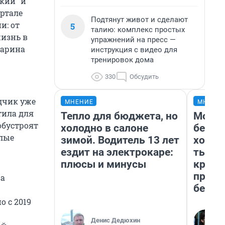
кий“ и
артале
Подтянут живот и сделают
и: от
5
талию: комплекс простых
жизнь в
упражнений на пресс —
Марина
инструкция с видео для
тренировок дома
330
Обсудить
ядчик уже
МНЕНИЕ
МНЕНИ
тила для
Тепло для бюджета, но
Мой б
обустроят
холодно в салоне
береж
лые
зимой. Водитель 13 лет
хотел
ездит на электрокаре:
тысяч
плюсы и минусы
креди
приех
ва
безоп
о с 2019
Денис Дедюхин