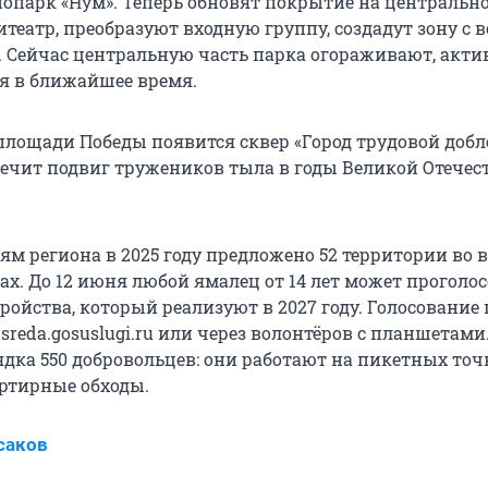
нопарк «Нум». Теперь обновят покрытие на центральн
театр, преобразуют входную группу, создадут зону с
 Сейчас центральную часть парка огораживают, акт
я в ближайшее время.
площади Победы появится сквер «Город трудовой добл
ечит подвиг тружеников тыла в годы Великой Отечес
м региона в 2025 году предложено 52 территории во в
х. До 12 июня любой ямалец от 14 лет может проголос
ройства, который реализуют в 2027 году. Голосование
dsreda.gosuslugi.ru или через волонтёров с планшетам
дка 550 добровольцев: они работают на пикетных точ
ртирные обходы.
саков