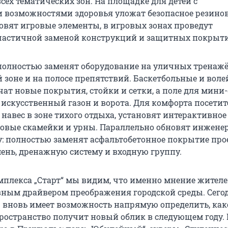
сех тематических зон. На площадке для детей с
возможностями здоровья уложат безопасное резино
овят игровые элементы, в игровых зонах проведут
частичной заменой конструкций и защитных покрыт
 полностью заменят оборудование на уличных тренажё
 зоне и на полосе препятствий. Баскетбольные и вол
ат новые покрытия, стойки и сетки, а поле для мини
искусственный газон и ворота. Для комфорта посетит
навес в зоне тихого отдыха, установят интерактивное
новые скамейки и урны. Параллельно обновят инжен
: полностью заменят асфальтобетонное покрытие прое
нь, дренажную систему и входную группу.
мплекса „Старт“ мы видим, что именно мнение жител
вным драйвером преображения городской среды. Сего
вновь имеет возможность напрямую определить, как
ространство получит новый облик в следующем году. 