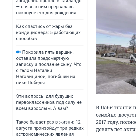
загадочно пропал в Таиланде
— связь с ним прервалась
накануне его дня рождения
Как спастись от жары без
кондиционера: 5 работающих
способов
Покорила пять вершин,
оставила предсмертную
записку и послание сыну. Что
с телом Натальи
Наговициной, погибшей на
пике Победы
Эти вопросы для будущих
первоклассников под силу не
В Лабытнанги 
всем взрослым. А вам?
семейно-досугов
2017 году, полн
Такое бывает раз в жизни: 12
августа произойдут три редких
девять лет акт
астрономических явления