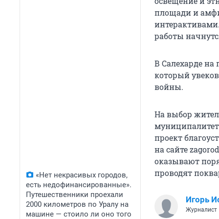
освещение и эт
площади и амфи
интерактивами.
работы начнутс
В Салехарде на 
который увеков
войны.
На выбор жителя
муниципалитета
проект благоуст
на сайте zagoro
оказывают поря
проводят поква
«Нет некрасивых городов,
есть недофинансированные».
Путешественники проехали
Игорь И
2000 километров по Уралу на
Журналист
машине — стоило ли оно того