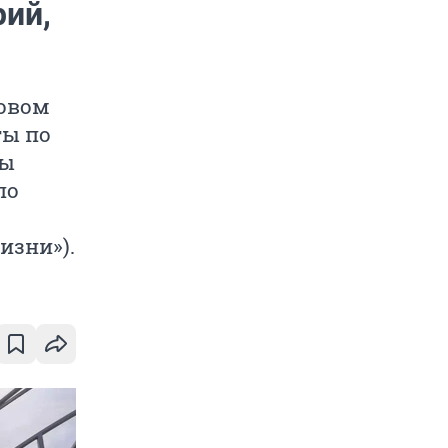
рий,
Новом
ты по
ты
по
изни»).