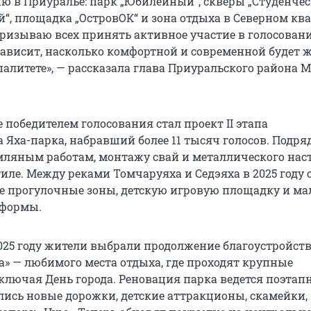
ю в Приуралье: парк „Юбилейный“, скверы „Студенчес
“, площадка „ОстровОК“ и зона отдыха в Северном кв
Призываю всех принять активное участие в голосовани
зависит, насколько комфортной и современной будет 
литете», — рассказала глава Приуральского района 
 победителем голосования стал проект II этапа
 Яха-парка, набравший более 11 тысяч голосов. Подр
мляным работам, монтажу свай и металлического нас
иле. Между реками Томчаруяха и Седэяха в 2025 году 
 прогулочные зоны, детскую игровую площадку и ма
 формы.
2025 году жители выбрали продолжение благоустройст
а» — любимого места отдыха, где проходят крупные
лючая День города. Реновация парка ведется поэтапн
ились новые дорожки, детские аттракционы, скамейки,