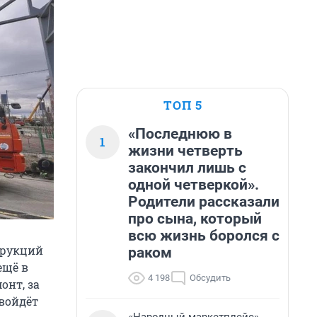
ТОП 5
«Последнюю в
1
жизни четверть
закончил лишь с
одной четверкой».
Родители рассказали
про сына, который
всю жизнь боролся с
трукций
раком
ещё в
4 198
Обсудить
онт, за
 войдёт