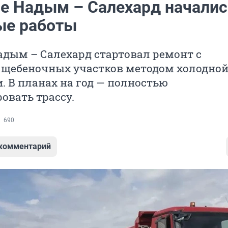
се Надым – Салехард началис
ые работы
адым – Салехард стартовал ремонт с
 щебеночных участков методом холодно
. В планах на год — полностью
овать трассу.
690
 комментарий