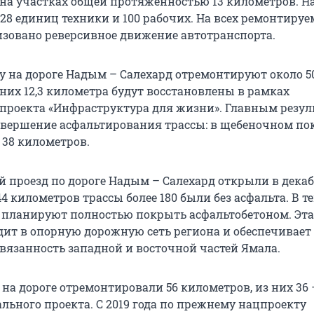
 на участках общей протяженностью 13 километров. На
128 единиц техники и 100 рабочих. На всех ремонтиру
изовано реверсивное движение автотранспорта.
ду на дороге Надым – Салехард отремонтируют около 5
них 12,3 километра будут восстановлены в рамках
проекта «Инфраструктура для жизни». Главным резул
завершение асфальтирования трассы: в щебеночном п
 38 километров.
 проезд по дороге Надым – Салехард открыли в декаб
344 километров трассы более 180 были без асфальта. В 
у планируют полностью покрыть асфальтобетоном. Эта
дит в опорную дорожную сеть региона и обеспечивает
вязанность западной и восточной частей Ямала.
на дороге отремонтировали 56 километров, из них 36 
льного проекта. С 2019 года по прежнему нацпроекту