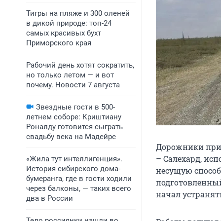
Тигры на пляже и 300 оленей
в дикой природе: топ-24
самых красивых бухт
Приморского края
Рабочий день хотят сократить,
но только летом — и вот
почему. Новости 7 августа
Звездные гости в 500-
летнем соборе: Криштиану
Роналду готовится сыграть
свадьбу века на Мадейре
Дорожники при
– Салехард, ис
«Жила тут интеллигенция».
История сибирского дома-
несущую способ
бумеранга, где в гости ходили
подготовленный
через балконы, — таких всего
начал устранят
два в России
Тело россиянки нашли во