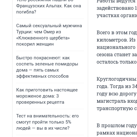
Работы ведутся
Французских Альпах. Как она
задействовано 
погибла?
участках орган
Самый сексуальный мужчина
Турции: чем Омер из
Всего в этом го
«Клюквенного щербета»
километров. Из 
покорил женщин
национального 
сезона станет 
Быстро покраснеют: как
осталось только
соспеть зеленые помидоры
дома — пять самых
эффективных способов
Круглогодичный
года. Тогда из 
Как приготовить настоящее
году всю дорог
мороженое дома: 3
магистраль вхо
проверенных рецепта
транспортную с
Тест на внимательность: его
смогут пройти только 5%
В прошлом году 
людей — вы в их числе?
рамках национа