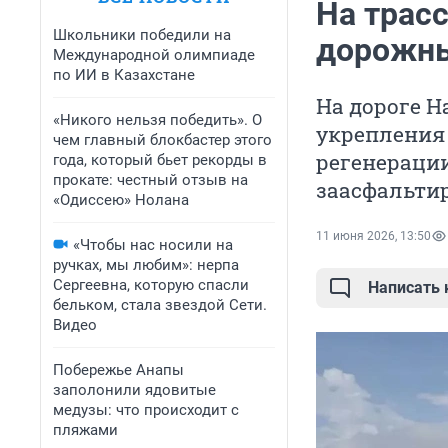
На трас
Школьники победили на
дорожн
Международной олимпиаде
по ИИ в Казахстане
На дороге Н
«Никого нельзя победить». О
укрепления
чем главный блокбастер этого
регенерации
года, который бьет рекорды в
прокате: честный отзыв на
заасфальтир
«Одиссею» Нолана
11 июня 2026, 13:50
«Чтобы нас носили на
ручках, мы любим»: нерпа
Сергеевна, которую спасли
Написать
бельком, стала звездой Сети.
Видео
Побережье Анапы
заполонили ядовитые
медузы: что происходит с
пляжами