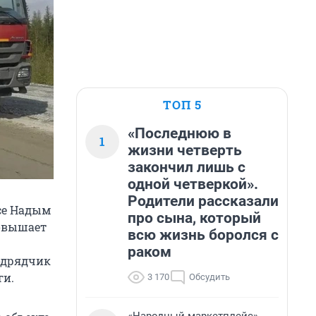
ТОП 5
«Последнюю в
1
жизни четверть
закончил лишь с
одной четверкой».
Родители рассказали
се Надым
про сына, который
повышает
всю жизнь боролся с
раком
одрядчик
ги.
3 170
Обсудить