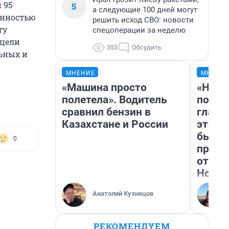
 95
5
а следующие 100 дней могут
енностью
решить исход СВО: новости
ту
спецоперации за неделю
 цели
353
Обсудить
ьных и
МНЕНИЕ
МНЕНИ
«Машина просто
«Нико
полетела». Водитель
побед
сравнил бензин в
главн
Казахстане и России
этого
бьет 
0
прока
отзыв
Нолан
Анатолий Кузнецов
РЕКОМЕНДУЕМ