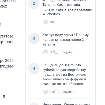
«Народный маркетплейс».
 объекте
2
Татьяна Ким ответила,
емых
почему идет атака на склады
Wildberries
918
0
Кто тут воду мутит? Почему
ьтатом
3
нельзя купаться после 2
окрытии
августа
747
Обсудить
ре 2020
За 5 дней до 100 тысяч
текущем
4
рублей: какую подработку
предлагают на Восточном
экономическом форуме и
сколько за что обещают
405
Обсудить
— в
Иран грозит Киеву ракетами,