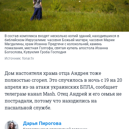
В состав комплекса входят несколько копий зданий, находившихся в
библейском Иерусалиме: часовня Божьей матери, часовня Марии
Магдалины, храм Иоанна Предтечи с колокольней, камень
помазания, местная Голгофа, святая купель апостола Иоанна
Богослова, Кувуклия Гроба Господня
Источник: 
fonar.tv
Дом настоятеля храма отца Андрея тоже
полностью сгорел. Это случилось в ночь с 19 на 20
апреля из-за атаки украинских БПЛА, сообщает
телеграм-канал Mash. Отец Андрей и его семья не
пострадали, потому что находились на
пасхальной службе.
Дарья Пирогова