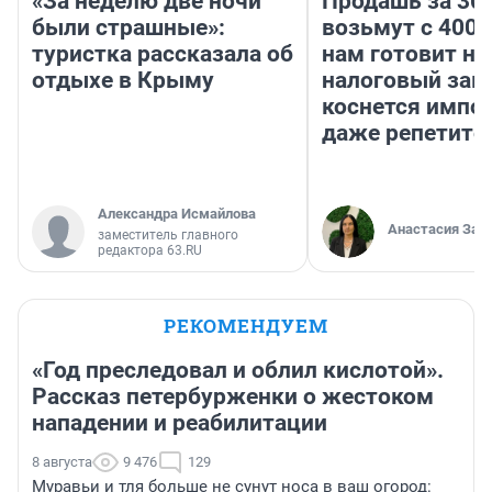
«За неделю две ночи
Продашь за 300
были страшные»:
возьмут с 4000
туристка рассказала об
нам готовит н
отдыхе в Крыму
налоговый зако
коснется импор
даже репетито
Александра Исмайлова
Анастасия Зав
заместитель главного
редактора 63.RU
РЕКОМЕНДУЕМ
«Год преследовал и облил кислотой».
Рассказ петербурженки о жестоком
нападении и реабилитации
8 августа
9 476
129
Муравьи и тля больше не сунут носа в ваш огород: