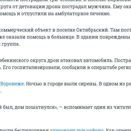
круга от детонации дрона пострадал мужчина. Ему ок
мощь и отпустили на амбулаторное лечение.
коммерческий объект в поселке Октябрьский. Там пос
же оказали помощь в больнице. В здании повреждены 
 группа.
Шебекинского округа дрон атаковал автомобиль. Постр
 Его госпитализировали, сообщили в оперштабе регио
в
Воронеже
. Ночью в городе выли сирены. В одном из р
в
.
 был, дом пошатнулся», — вспоминает один из читате
бласти беспилотники
атаковали три района
. Как отмет