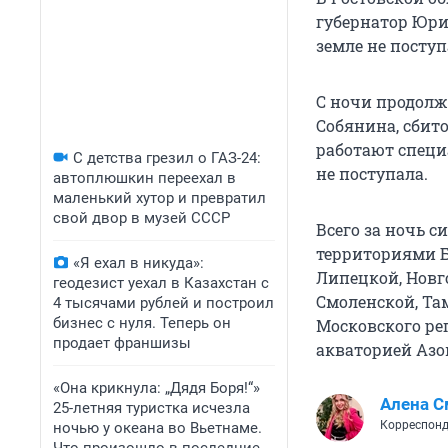
губернатор Юри
земле не поступ
С ночи продолж
Собянина, сбит
работают специ
С детства грезил о ГАЗ-24:
не поступала.
автоплюшкин переехал в
маленький хутор и превратил
свой двор в музей СССР
Всего за ночь 
территориями Б
«Я ехал в никуда»:
Липецкой, Новго
геодезист уехал в Казахстан с
Смоленской, Там
4 тысячами рублей и построил
бизнес с нуля. Теперь он
Московского ре
продает франшизы
акваторией Азо
«Она крикнула: „Дядя Боря!“»
Алена С
25-летняя туристка исчезла
Корреспонд
ночью у океана во Вьетнаме.