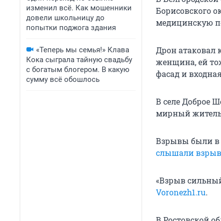
изменил всё. Как мошенники
Борисовского о
довели школьницу до
медицинскую по
попытки поджога здания
Дрон атаковал 
«Теперь мы семья!» Клава
Кока сыграла тайную свадьбу
женщина, ей то
с богатым блогером. В какую
фасад и входная
сумму всё обошлось
В селе Доброе 
мирный житель.
Взрывы были 
слышали взры
«Взрыв сильный
Voronezh1.ru
.
В Ростовской о