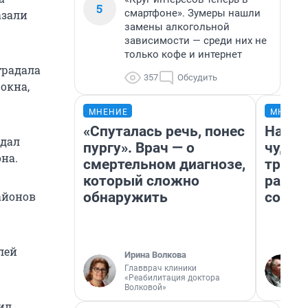
5
смартфоне». Зумеры нашли
азали
замены алкогольной
зависимости — среди них не
только кофе и интернет
традала
357
Обсудить
окна,
МНЕНИЕ
МНЕНИ
«Спуталась речь, понес
Насле
адал
пургу». Врач — о
чудом
на.
смертельном диагнозе,
транс
который сложно
разне
обнаружить
совет
айонов
лей
Ирина Волкова
Главврач клиники
«Реабилитация доктора
Волковой»
ил