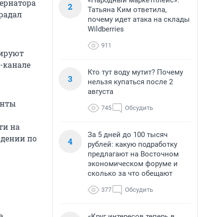
«Народный маркетплейс».
бернатора
2
Татьяна Ким ответила,
традал
почему идет атака на склады
Wildberries
911
дируют
m-канале
Кто тут воду мутит? Почему
3
нельзя купаться после 2
августа
енты
745
Обсудить
ти на
За 5 дней до 100 тысяч
ждении по
4
рублей: какую подработку
предлагают на Восточном
экономическом форуме и
сколько за что обещают
377
Обсудить
а
«Круг интересов теперь в