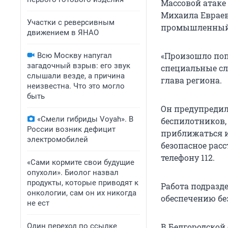
Массовой атаке
Михаила Евраев
Участки с реверсивным
промышленный 
движением в ЯНАО
«Произошло по
Всю Москву напугал
загадочный взрыв: его звук
специальные сл
слышали везде, а причина
глава региона.
неизвестна. Что это могло
быть
Он предупредил
«Смели гибриды Voyah». В
беспилотников,
России возник дефицит
приближаться и
электромобилей
безопасное рас
телефону 112.
«Сами кормите свои будущие
опухоли». Биолог назвал
продукты, которые приводят к
Работа подразд
онкологии, сам он их никогда
обеспечению бе
не ест
Один переход по ссылке
В Белгородской 