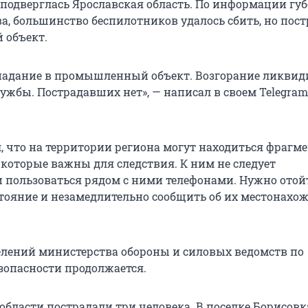
 подверглась Ярославская область. По информации гу
а, большинство беспилотников удалось сбить, но пос
объект.
падание в промышленный объект. Возгорание ликви
ужбы. Пострадавших нет», — написал в своем Telegra
, что на территории региона могут находиться фрагм
 которые важны для следствия. К ним не следует
 пользоваться рядом с ними телефонами. Нужно отой
стояние и незамедлительно сообщить об их местонахо
елений министерства обороны и силовых ведомств по
зопасности продолжается.
области пострадали три человека. В поселке Борисовк