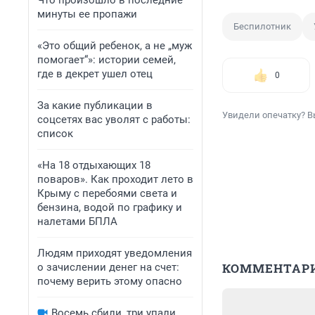
Что произошло в последние
минуты ее пропажи
Беспилотник
«Это общий ребенок, а не „муж
помогает“»: истории семей,
где в декрет ушел отец
0
За какие публикации в
Увидели опечатку? В
соцсетях вас уволят с работы:
список
«На 18 отдыхающих 18
поваров». Как проходит лето в
Крыму с перебоями света и
бензина, водой по графику и
налетами БПЛА
Людям приходят уведомления
КОММЕНТАР
о зачислении денег на счет:
почему верить этому опасно
Восемь сбили, три упали.