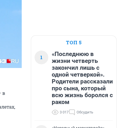
ТОП 5
«Последнюю в
1
жизни четверть
закончил лишь с
одной четверкой».
Родители рассказали
про сына, который
— в
всю жизнь боролся с
раком
алетах,
3 017
Обсудить