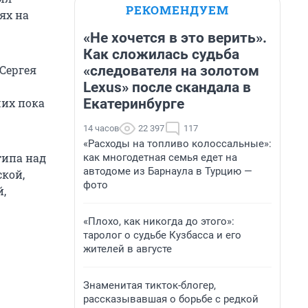
РЕКОМЕНДУЕМ
ях на
«Не хочется в это верить».
Как сложилась судьба
«следователя на золотом
Сергея
Lexus» после скандала в
Екатеринбурге
их пока
14 часов
22 397
117
«Расходы на топливо колоссальные»:
типа над
как многодетная семья едет на
автодоме из Барнаула в Турцию —
ской,
фото
й,
«Плохо, как никогда до этого»:
таролог о судьбе Кузбасса и его
жителей в августе
Знаменитая тикток-блогер,
рассказывавшая о борьбе с редкой