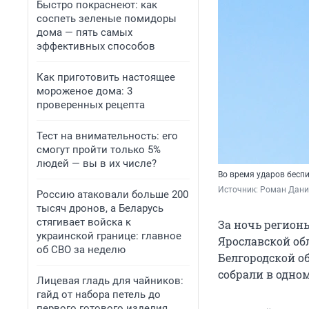
Быстро покраснеют: как
соспеть зеленые помидоры
дома — пять самых
эффективных способов
Как приготовить настоящее
мороженое дома: 3
проверенных рецепта
Тест на внимательность: его
смогут пройти только 5%
людей — вы в их числе?
Во время ударов бесп
Источник: 
Роман Данил
Россию атаковали больше 200
тысяч дронов, а Беларусь
стягивает войска к
За ночь регионы
украинской границе: главное
Ярославской об
об СВО за неделю
Белгородской об
собрали в одно
Лицевая гладь для чайников:
гайд от набора петель до
первого готового изделия