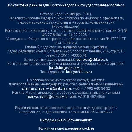
Контактные данные для Роскомнадзора и государственных органов
Сетевое издание «89.ру» (18+).
Зарегистрировано Федеральной службой по надзору в сфере связи,
информационных технологий и массовых коммуникаций
(Роскомнадзор).
Регистрационный номер и дата принятия решения о регистрации: ЭЛ №
ФС 77-84681 от 06.02.2023 г.
Учредитель: Общество с ограниченной ответственностью "ИНТЕРНЕТ
ТЕХНОЛОГИИ"
Главный редактор: Филипцева Мария Сергеевна
Адрес редакции: 454091, г. Челябинск, проспект Ленина, 26А, стр.2, 16
этаж, +7 (351) 7-0000-74
Электронный адрес редакции:
rednews@shkulev.ru
Контактные данные для Роскомнадзора и государственных органов:
juristchel@shkulev.ru
Техподдержка:
help@shkulev.ru
По вопросам коммерческого сотрудничества:
Жапарова Жанна, менеджер по работе с федеральными клиентами
zhanna.zhaparova@shkulev.ru
, моб. + 7 982 640 34 32
Ревина Мария, директор по работе с федеральными клиентами
mariya.revina@shkulev.ru
, моб. +7 910 402 4056
Редакция сайта не несет ответственности за достоверность
информации, содержащейся в рекламных объявлениях.
Информация об ограничениях
Политика использования cookies