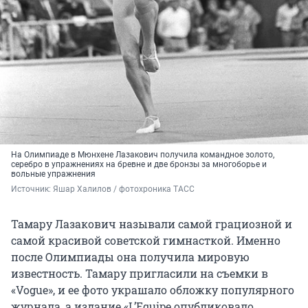
На Олимпиаде в Мюнхене Лазакович получила командное золото,
серебро в упражнениях на бревне и две бронзы за многоборье и
вольные упражнения
Источник: 
Яшар Халилов / фотохроника ТАСС
Тамару Лазакович называли самой грациозной и
самой красивой советской гимнасткой. Именно
после Олимпиады она получила мировую
известность. Тамару пригласили на съемки в
«Vogue», и ее фото украшало обложку популярного
журнала, а издание «L’Equipe опубликовало