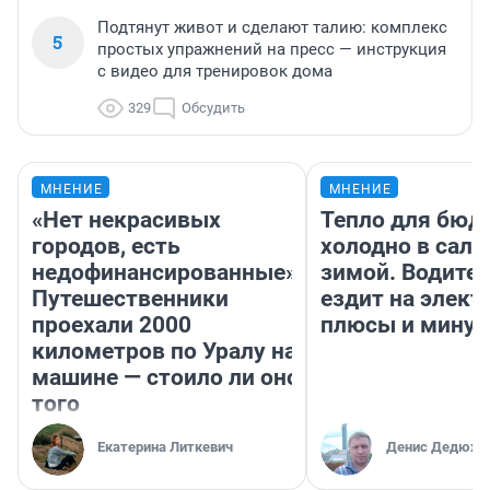
Подтянут живот и сделают талию: комплекс
5
простых упражнений на пресс — инструкция
с видео для тренировок дома
329
Обсудить
МНЕНИЕ
МНЕНИЕ
«Нет некрасивых
Тепло для бюд
городов, есть
холодно в сало
недофинансированные».
зимой. Водител
Путешественники
ездит на элект
проехали 2000
плюсы и мину
километров по Уралу на
машине — стоило ли оно
того
Екатерина Литкевич
Денис Дедюхи