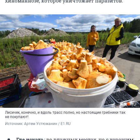
хиноманнозе, которое уничтожает паразитов.
Лисичек, конечно, и вдоль трасс полно, но настоящие грибники так
не покупают!
Источник: 
Артем Устюжанин / E1.RU
Где искать
: во влажных местах, но с хорошим