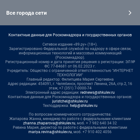
Все города сети
Контактные данные для Роскомнадзора и государственных органов
Сетевое издание «89.ру» (18+).
Зарегистрировано Федеральной службой по надзору в сфере связи,
информационных технологий и массовых коммуникаций
(Роскомнадзор).
Регистрационный номер и дата принятия решения о регистрации: ЭЛ №
ФС 77-84681 от 06.02.2023 г.
Учредитель: Общество с ограниченной ответственностью "ИНТЕРНЕТ
ТЕХНОЛОГИИ"
Главный редактор: Филипцева Мария Сергеевна
Адрес редакции: 454091, г. Челябинск, проспект Ленина, 26А, стр.2, 16
этаж, +7 (351) 7-0000-74
Электронный адрес редакции:
rednews@shkulev.ru
Контактные данные для Роскомнадзора и государственных органов:
juristchel@shkulev.ru
Техподдержка:
help@shkulev.ru
По вопросам коммерческого сотрудничества:
Жапарова Жанна, менеджер по работе с федеральными клиентами
zhanna.zhaparova@shkulev.ru
, моб. + 7 982 640 34 32
Ревина Мария, директор по работе с федеральными клиентами
mariya.revina@shkulev.ru
, моб. +7 910 402 4056