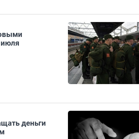
новыми
2 июля
ащать деньги
зм