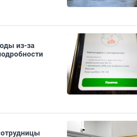
оды из-за
подробности
 сотрудницы