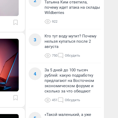
2
Татьяна Ким ответила,
почему идет атака на склады
Wildberries
922
Кто тут воду мутит? Почему
3
нельзя купаться после 2
августа
750
Обсудить
За 5 дней до 100 тысяч
4
рублей: какую подработку
предлагают на Восточном
экономическом форуме и
сколько за что обещают
451
Обсудить
«Такой маленький, а уже