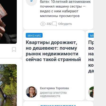
5
батя»: 10-летний автомеханик
починил машину сестры —
видео с ним набирают
миллионы просмотров
332
Обсудить
МНЕНИЕ
МНЕНИЕ
Квартиры дорожают,
Продаш
но дешевеют: почему
возьмут
рынок недвижимости
нам го
сейчас такой странный
налого
коснет
даже р
Екатерина Торопова
Ан
директор агентства
недвижимости