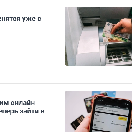
нятся уже с
оим онлайн-
еперь зайти в