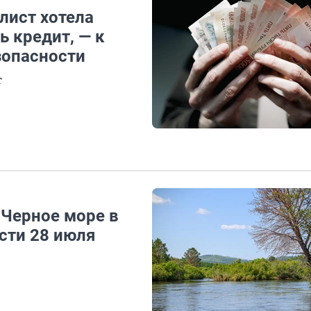
лист хотела
ь кредит, — к
зопасности
т
 Черное море в
ости 28 июля