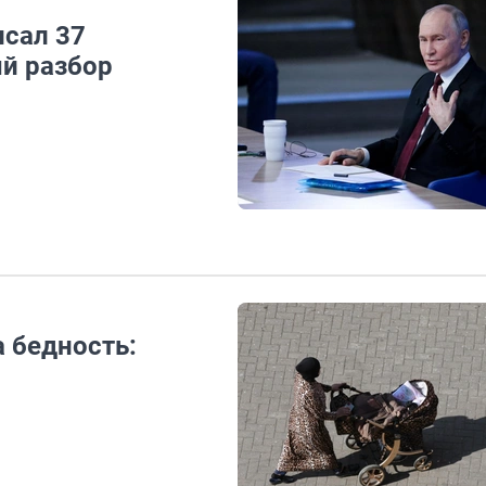
сал 37
ый разбор
 бедность: