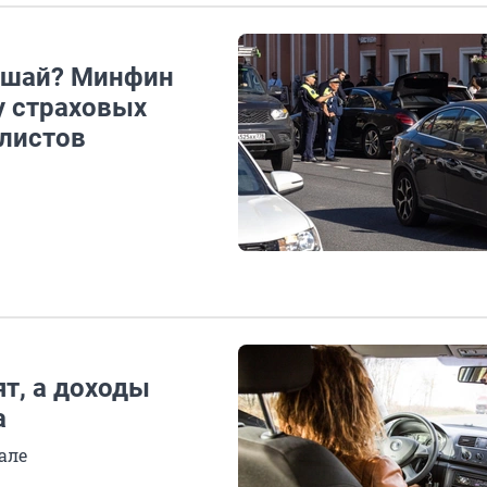
лошай? Минфин
у страховых
листов
т, а доходы
а
але