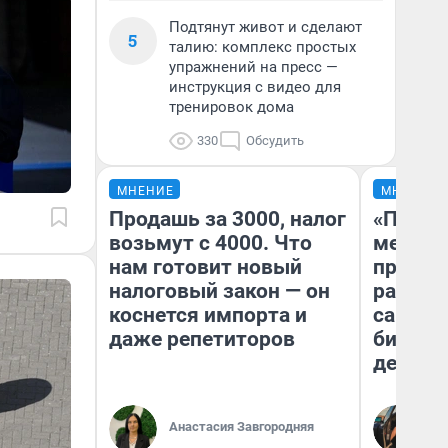
Подтянут живот и сделают
5
талию: комплекс простых
упражнений на пресс —
инструкция с видео для
тренировок дома
330
Обсудить
МНЕНИЕ
МНЕНИЕ
Продашь за 3000, налог
«Покуп
возьмут с 4000. Что
мешке»
нам готовит новый
предпр
налоговый закон — он
рассказ
коснется импорта и
самом 
даже репетиторов
бизнес
дешевы
На
Анастасия Завгородняя
От
де