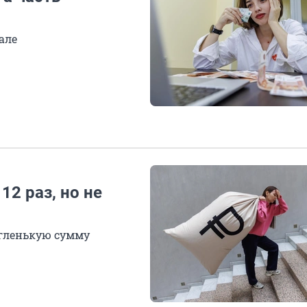
я
але
2 раз, но не
угленькую сумму