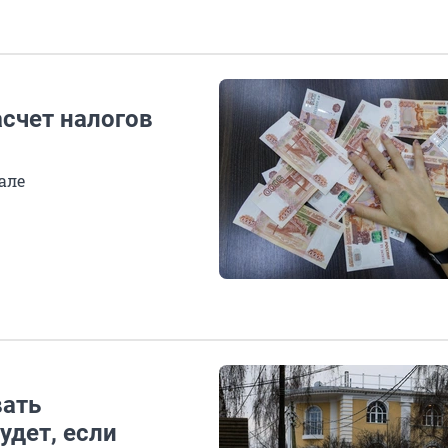
асчет налогов
але
вать
удет, если