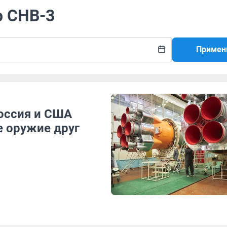
р СНВ-3
Примен
оссия и США
 оружие друг