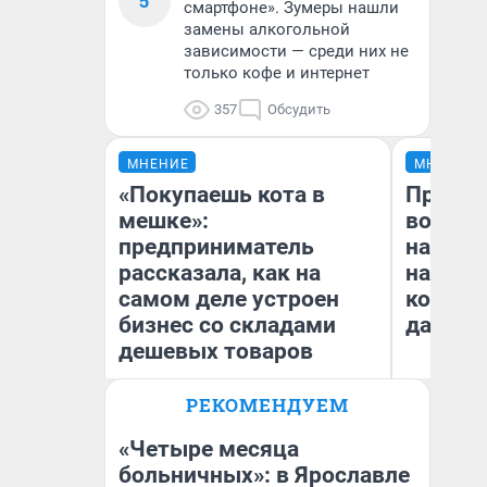
5
смартфоне». Зумеры нашли
замены алкогольной
зависимости — среди них не
только кофе и интернет
357
Обсудить
МНЕНИЕ
МНЕНИЕ
«Покупаешь кота в
Продаш
мешке»:
возьмут
предприниматель
нам го
рассказала, как на
налого
самом деле устроен
коснет
бизнес со складами
даже р
дешевых товаров
РЕКОМЕНДУЕМ
Наталья Шорохова
Ан
Открыла кофейную точку на
деньги соцразвития
«Четыре месяца
больничных»: в Ярославле