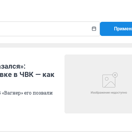
Примен
зался»:
вке в ЧВК — как
 «Вагнер» его позвали