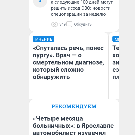
5
а следующие 100 дней могут
решить исход СВО: новости
спецоперации за неделю
349
Обсудить
МНЕНИЕ
МНЕНИЕ
«Спуталась речь, понес
Тепло 
пургу». Врач — о
холодн
смертельном диагнозе,
зимой.
который сложно
ездит н
обнаружить
плюсы 
Ирина Волкова
РЕКОМЕНДУЕМ
Главврач клиники
Д
«Реабилитация доктора
Волковой»
«Четыре месяца
больничных»: в Ярославле
автомобилист изувечил