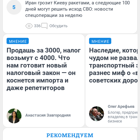
Иран грозит Киеву ракетами, а следующие 100
5
дней могут решить исход СВО: новости
спецоперации за неделю
336
Обсудить
МНЕНИЕ
МНЕНИЕ
Продашь за 3000, налог
Наследие, кото
возьмут с 4000. Что
чудом не разва
нам готовит новый
транспортный э
налоговый закон — он
разнес миф о «
коснется импорта и
советских доро
даже репетиторов
Олег Арефьев
Блогер, предприн
Анастасия Завгородняя
владелец в тран
бизнесе
РЕКОМЕНДУЕМ