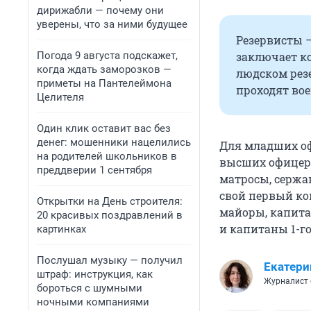
дирижабли — почему они
уверены, что за ними будущее
Резервисты —
заключает к
Погода 9 августа подскажет,
когда ждать заморозков —
людском резе
приметы на Пантелеймона
проходят во
Целителя
Один клик оставит вас без
денег: мошенники нацелились
Для младших офи
на родителей школьников в
высших офицеров
преддверии 1 сентября
матросы, серж
свой первый кон
Открытки на День строителя:
майоры, капитан
20 красивых поздравлений в
и капитаны 1-го 
картинках
Послушал музыку — получил
Екатери
штраф: инструкция, как
Журналист 
бороться с шумными
ночными компаниями