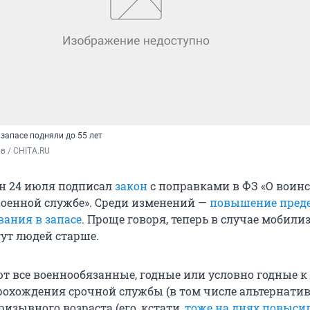
запасе подняли до 55 лет
в / CHITA.RU
н 24 июля подписал
закон
с поправками в ФЗ «О воин
военной службе». Среди изменений —
повышение пред
вания в запасе
. Проще говоря, теперь в случае мобили
ут людей старше.
ют все военнообязанные, годные или условно годные к
прохождения срочной службы (в том числе альтернати
изывного возраста (его, кстати,
тоже на днях повыси