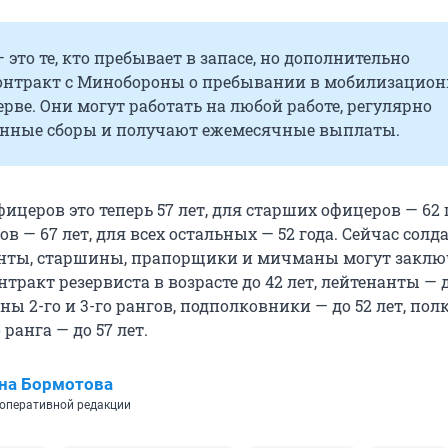
 это те, кто пребывает в запасе, но дополнительно
онтракт с Минобороны о пребывании в мобилизацио
рве. Они могут работать на любой работе, регулярно
енные сборы и получают ежемесячные выплаты.
церов это теперь 57 лет, для старших офицеров — 62 г
 — 67 лет, для всех остальных — 52 года. Сейчас солд
анты, старшины, прапорщики и мичманы могут заклю
тракт резервиста в возрасте до 42 лет, лейтенанты — д
ы 2-го и 3-го рангов, подполковники — до 52 лет, по
ранга — до 57 лет.
на Бормотова
оперативной редакции