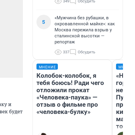
349
Обсудить
«Мужчина без рубашки, в
5
окровавленной майке»: как
Москва пережила взрыв у
сталинской высотки —
репортаж
337
Обсудить
МНЕНИЕ
МНЕНИ
Колобок-колобок, я
«Нет 
тебя боюсь! Ради чего
городо
отложили прокат
недоф
«Человека-паука» —
Путеш
вку и
отзыв о фильме про
проех
век будет
«человека-булку»
килом
машин
того