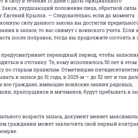
т в силу в течение 10 дней с даты официального
 Закон, ухудшающий положение лица, обратной силы 
т Евгений Крылов. — Следовательно, если до момента
аконную силу данного закона вы достигли предельног
ания в запасе, то вас снимут с воинского учета. Если
аста после поправок, тогда вы продолжите состоять в 
, предусматривает переходный период, чтобы запасни
диться в отставку. Те, кому исполнилось 50 лет в этом 
вку по старым правилам. Отметившие пятидесятилетие
вать в запасе до 51 года, в 2025-м — до 52 лет и так дале
да все граждане, имеющие воинские звания рядовых,
ршин, прапорщиков и мичманов, будут пребывать в зап
льного возраста запаса, документ меняет максимал
ором гражданин может заключить свой первый контрак
езерве.