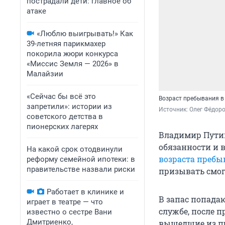
пострадали дети: главное об
атаке
«Люблю выигрывать!» Как
39-летняя парикмахер
покорила жюри конкурса
«Миссис Земля — 2026» в
Малайзии
«Сейчас бы всё это
Возраст пребывания в 
запретили»: истории из
Источник: 
Олег Фёдоро
советского детства в
пионерских лагерях
Владимир Пути
обязанности и 
На какой срок отодвинули
возраста пребы
реформу семейной ипотеки: в
правительстве назвали риски
призывать смог
Работает в клинике и
В запас попада
играет в театре — что
службе, после 
известно о сестре Вани
Дмитриенко,
вышедшие из пр