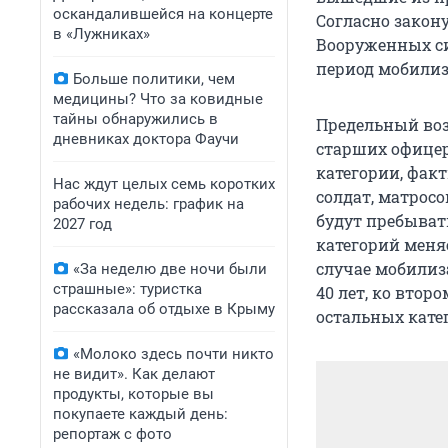
оскандалившейся на концерте
Согласно закон
в «Лужниках»
Вооруженных си
период мобилиз
Больше политики, чем
медицины? Что за ковидные
тайны обнаружились в
Предельный воз
дневниках доктора Фаучи
старших офицеро
категории, фак
Нас ждут целых семь коротких
солдат, матрос
рабочих недель: график на
будут пребывать 
2027 год
категорий меняе
случае мобилиз
«За неделю две ночи были
страшные»: туристка
40 лет, ко втором
рассказала об отдыхе в Крыму
остальных кате
«Молоко здесь почти никто
не видит». Как делают
продукты, которые вы
покупаете каждый день:
репортаж с фото