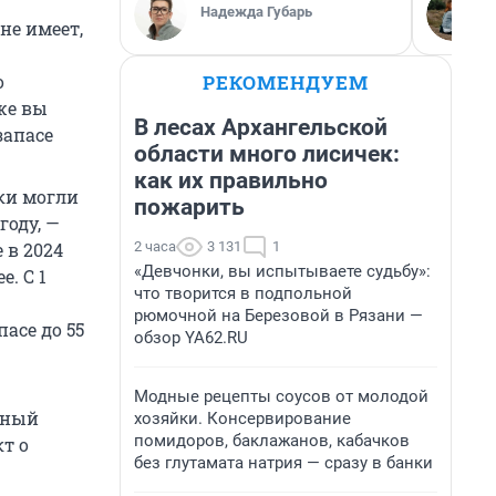
Надежда Губарь
не имеет,
о
РЕКОМЕНДУЕМ
 же вы
В лесах Архангельской
запасе
области много лисичек:
как их правильно
ки могли
пожарить
году, —
 в 2024
2 часа
3 131
1
«Девчонки, вы испытываете судьбу»:
е. С 1
что творится в подпольной
рюмочной на Березовой в Рязани —
асе до 55
обзор YA62.RU
Модные рецепты соусов от молодой
ьный
хозяйки. Консервирование
помидоров, баклажанов, кабачков
т о
без глутамата натрия — сразу в банки