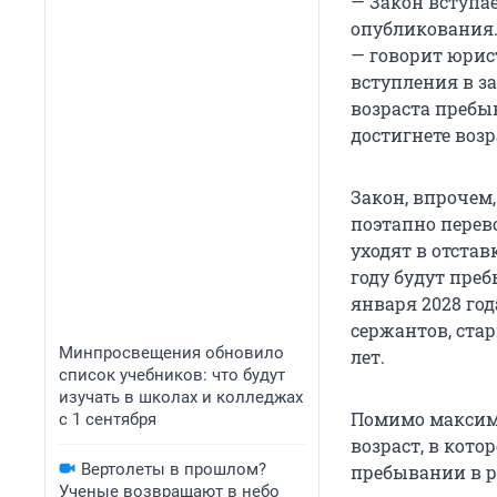
— Закон вступае
опубликования.
— говорит юрис
вступления в з
возраста пребыв
достигнете возр
Закон, впрочем
поэтапно перево
уходят в отста
году будут пребы
января 2028 го
сержантов, ста
Минпросвещения обновило
лет.
список учебников: что будут
изучать в школах и колледжах
Помимо максима
с 1 сентября
возраст, в кот
Вертолеты в прошлом?
пребывании в р
Ученые возвращают в небо