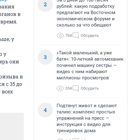
За 5 дней до 100 тысяч
2
ывания
рублей: какую подработку
предлагают на Восточном
рганов в
экономическом форуме и
 время.
сколько за что обещают
764
Обсудить
ьше, у
«Такой маленький, а уже
о у
3
батя»: 10-летний автомеханик
ерь они
починил машину сестры —
видео с ним набирают
призыва в
миллионы просмотров
 с 35 до
354
Обсудить
У всех
Подтянут живот и сделают
4
талию: комплекс простых
упражнений на пресс —
инструкция с видео для
тренировок дома