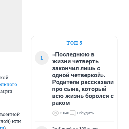
ТОП 5
«Последнюю в
1
жизни четверть
закончил лишь с
одной четверкой».
ской
Родители рассказали
ельного
про сына, который
зации
всю жизнь боролся с
раком
5 048
Обсудить
 военной
вной) или
ли
).