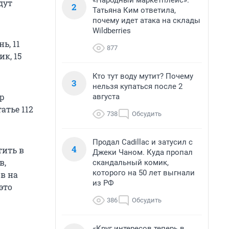
«Народный маркетплейс».
дут
2
Татьяна Ким ответила,
почему идет атака на склады
Wildberries
ь, 11
877
к, 15
Кто тут воду мутит? Почему
3
нельзя купаться после 2
ер
августа
атье 112
738
Обсудить
Продал Cadillac и затусил с
4
тить в
Джеки Чаном. Куда пропал
в,
скандальный комик,
которого на 50 лет выгнали
в на
из РФ
это
386
Обсудить
«Круг интересов теперь в