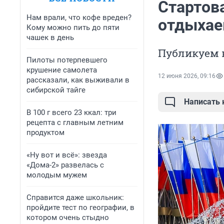
Стартов
Нам врали, что кофе вреден?
отдыхае
Кому можно пить до пяти
чашек в день
Публикуем 
Пилоты потерпевшего
крушение самолета
12 июня 2026, 09:16
рассказали, как выживали в
сибирской тайге
Написать
В 100 г всего 23 ккал: три
рецепта с главным летним
продуктом
«Ну вот и всё»: звезда
«Дома-2» развелась с
молодым мужем
Справится даже школьник:
пройдите тест по географии, в
котором очень стыдно