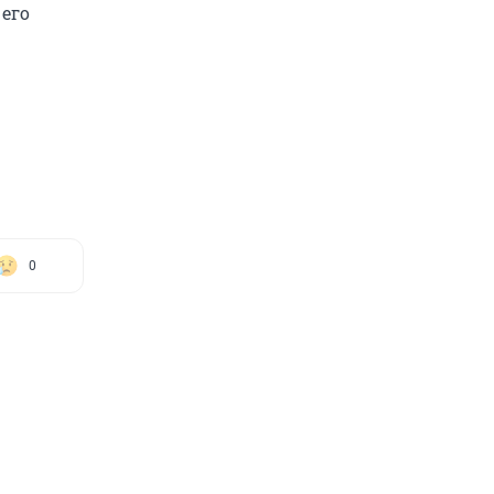
его
0