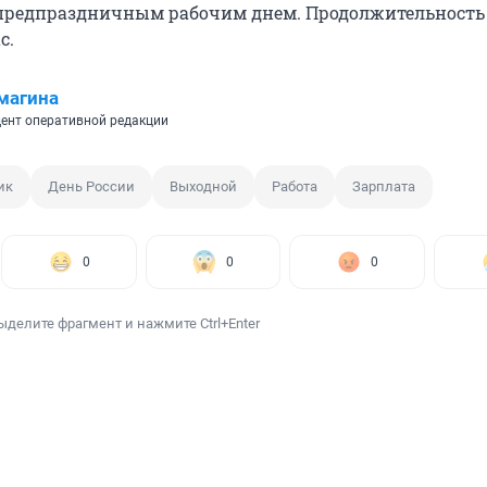
 предпраздничным рабочим днем. Продолжительность 
ас
.
магина
ент оперативной редакции
ик
День России
Выходной
Работа
Зарплата
0
0
0
ыделите фрагмент и нажмите Ctrl+Enter