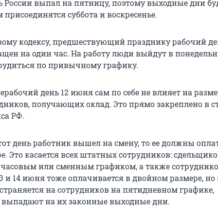
нь России выпал на пятницу, поэтому выходные дни бу
 присоединятся суббота и воскресенье.
вому кодексу, предшествующий празднику рабочий ден
щен на один час. На работу люди выйдут в понедельни
трудиться по привычному графику.
рабочий день 12 июня сам по себе не влияет на разм
дников, получающих оклад. Это прямо закреплено в ст
са РФ.
тот день работник вышел на смену, то ее должны опла
е. Это касается всех штатных сотрудников: сдельщико
очасовым или сменным графиком, а также сотруднико
13 и 14 июня тоже оплачивается в двойном размере, но 
страняется на сотрудников на пятидневном графике,
 выпадают на их законные выходные дни.