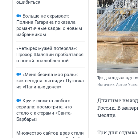
ошибиться
Больше не скрывает:
Полина Гагарина показала
романтичные кадры с новым
избранником
«Четырех мужей потеряла»:
Прохор Шаляпин проболтался
о новой возлюбленной
«Меня бесила моя роль»:
Три дня отдыха ждут 
как сегодня выглядит Пуговка
Источник: 
Артем Устю
из «Папиных дочек»
Длинные выходн
Круче сюжета любого
сериала: посмотрите, что
России. В матер
стало с актерами «Санта-
месяце.
Барбары»
Три дня отдыха
Множество сайтов враз стали