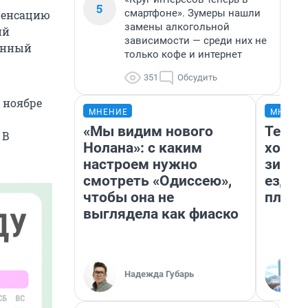
5
смартфоне». Зумеры нашли
пенсацию
замены алкогольной
ий
зависимости — среди них не
енный
только кофе и интернет
351
Обсудить
 ноябре
МНЕНИЕ
МНЕНИ
«Мы видим нового
Тепло
 В
Нолана»: с каким
холод
настроем нужно
зимой
смотреть «Одиссею»,
ездит
чтобы она не
плюсы
выглядела как фиаско
Надежда Губарь