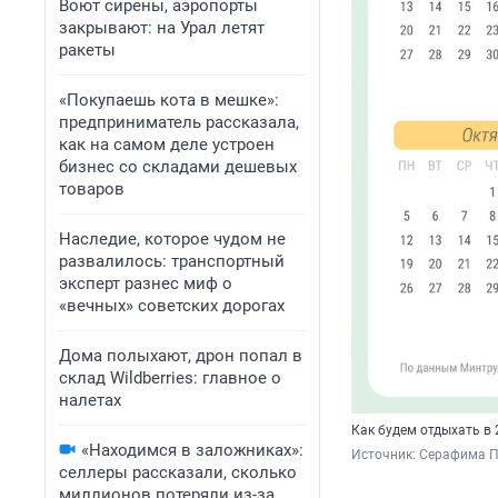
Воют сирены, аэропорты
закрывают: на Урал летят
ракеты
«Покупаешь кота в мешке»:
предприниматель рассказала,
как на самом деле устроен
бизнес со складами дешевых
товаров
Наследие, которое чудом не
развалилось: транспортный
эксперт разнес миф о
«вечных» советских дорогах
Дома полыхают, дрон попал в
склад Wildberries: главное о
налетах
Как будем отдыхать в 
«Находимся в заложниках»:
Источник: 
Серафима П
селлеры рассказали, сколько
миллионов потеряли из-за