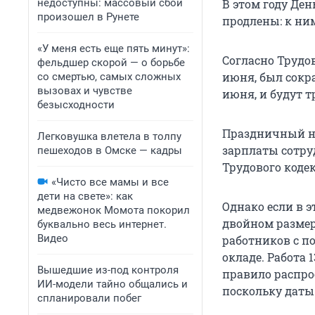
недоступны: массовый сбой
В этом году Де
произошел в Рунете
продлены: к ним
«У меня есть еще пять минут»:
Согласно Трудо
фельдшер скорой — о борьбе
июня, был сокра
со смертью, самых сложных
вызовах и чувстве
июня, и будут 
безысходности
Праздничный не
Легковушка влетела в толпу
зарплаты сотру
пешеходов в Омске — кадры
Трудового кодек
«Чисто все мамы и все
дети на свете»: как
Однако если в э
медвежонок Момота покорил
двойном размер
буквально весь интернет.
Видео
работников с п
окладе. Работа 
Вышедшие из-под контроля
правило распро
ИИ-модели тайно общались и
поскольку даты
спланировали побег