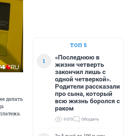
ТОП 5
«Последнюю в
1
жизни четверть
закончил лишь с
одной четверкой».
Родители рассказали
про сына, который
ее делать
всю жизнь боролся с
да
раком
платежа.
5 073
Обсудить