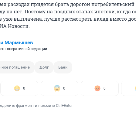
х расходах придется брать дорогой потребительский 
ду на нет. Поэтому на поздних этапах ипотеки, когда 
в уже выплачена, лучше рассмотреть вклад вместо до
РИА Новости.
ий Мармышев
ент оперативной редакции
чное погашение
Долг
Банк
0
0
0
ыделите фрагмент и нажмите Ctrl+Enter