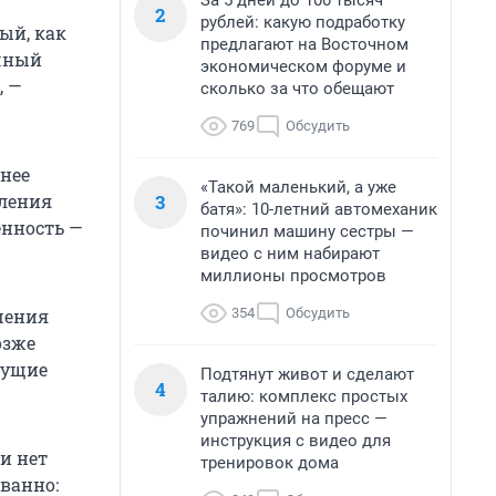
За 5 дней до 100 тысяч
2
рублей: какую подработку
ый, как
предлагают на Восточном
чный
экономическом форуме и
, —
сколько за что обещают
769
Обсудить
анее
«Такой маленький, а уже
3
сления
батя»: 10-летний автомеханик
енность —
починил машину сестры —
видео с ним набирают
миллионы просмотров
354
Обсудить
шения
озже
кущие
Подтянут живот и сделают
4
талию: комплекс простых
упражнений на пресс —
инструкция с видео для
и нет
тренировок дома
ванно: