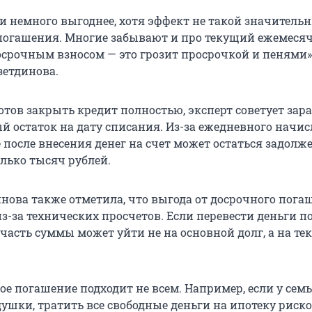
и немного выгоднее, хотя эффект не такой значительн
погашения. Многие забывают и про текущий ежемеся
осрочным взносом — это грозит просрочкой и пенями»
зетдинова.
тов закрыть кредит полностью, эксперт советует зар
й остаток на дату списания. Из-за ежедневного начи
 после внесения денег на счет может остаться задолж
олько тысяч рублей.
инова также отметила, что выгода от досрочного пога
из-за технических просчетов. Если перевести деньги п
часть суммы может уйти не на основной долг, а на те
е погашение подходит не всем. Например, если у семь
ушки, тратить все свободные деньги на ипотеку риско