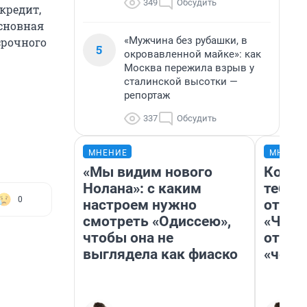
349
Обсудить
кредит,
основная
«Мужчина без рубашки, в
срочного
5
окровавленной майке»: как
Москва пережила взрыв у
сталинской высотки —
репортаж
337
Обсудить
МНЕНИЕ
МНЕНИ
«Мы видим нового
Колоб
Нолана»: с каким
тебя 
0
настроем нужно
отлож
смотреть «Одиссею»,
«Чело
чтобы она не
отзыв
выглядела как фиаско
«чело