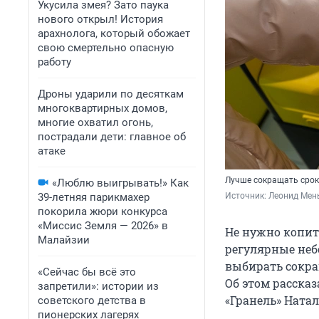
Укусила змея? Зато паука
нового открыл! История
арахнолога, который обожает
свою смертельно опасную
работу
Дроны ударили по десяткам
многоквартирных домов,
многие охватил огонь,
пострадали дети: главное об
атаке
Лучше сокращать срок
«Люблю выигрывать!» Как
39-летняя парикмахер
Источник: 
Леонид Мен
покорила жюри конкурса
«Миссис Земля — 2026» в
Не нужно копит
Малайзии
регулярные неб
выбирать сокра
«Сейчас бы всё это
Об этом расска
запретили»: истории из
«Гранель» Натал
советского детства в
пионерских лагерях