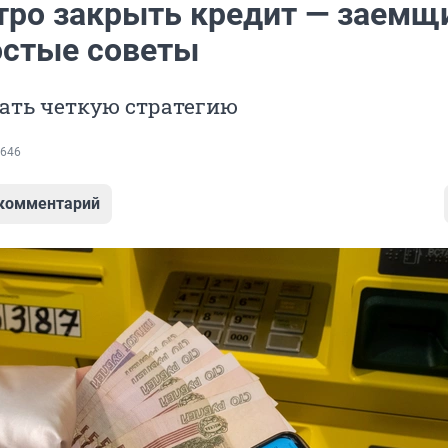
тро закрыть кредит — заемщ
остые советы
ать четкую стратегию
646
 комментарий