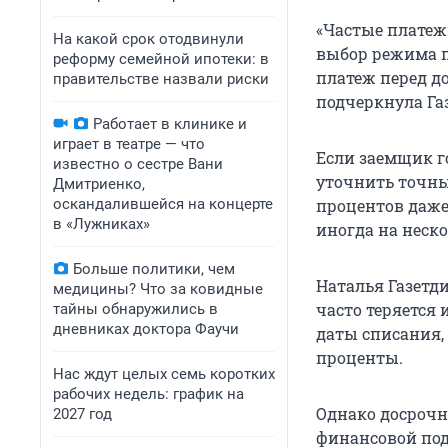
«Частые платеж
На какой срок отодвинули
выбор режима 
реформу семейной ипотеки: в
платеж перед д
правительстве назвали риски
подчеркнула Га
Работает в клинике и
играет в театре — что
Если заемщик го
известно о сестре Вани
уточнить точны
Дмитриенко,
оскандалившейся на концерте
процентов даже
в «Лужниках»
иногда на неск
Больше политики, чем
Наталья Газетд
медицины? Что за ковидные
часто теряется 
тайны обнаружились в
дневниках доктора Фаучи
даты списания, 
проценты.
Нас ждут целых семь коротких
рабочих недель: график на
Однако досрочно
2027 год
финансовой под