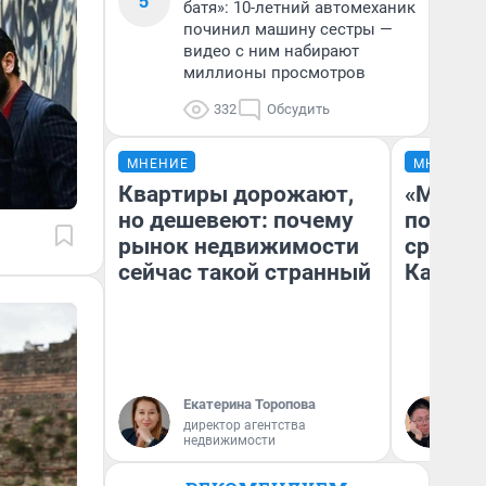
5
батя»: 10-летний автомеханик
починил машину сестры —
видео с ним набирают
миллионы просмотров
332
Обсудить
МНЕНИЕ
МНЕНИЕ
Квартиры дорожают,
«Машин
но дешевеют: почему
полете
рынок недвижимости
сравни
сейчас такой странный
Казахс
Екатерина Торопова
Ан
директор агентства
недвижимости