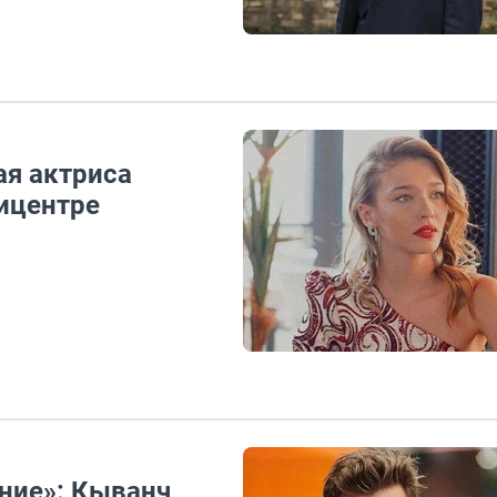
ая актриса
пицентре
ение»: Кыванч