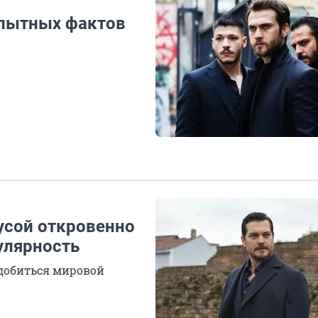
опытных фактов
лусой откровенно
пулярность
 добиться мировой