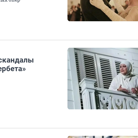
 скандалы
ербета»