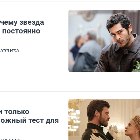
очему звезда
з постоянно
савчика
и только
ложный тест для
ных опер