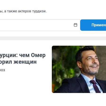
ы, а также актеров турдизи.
Примен
урции: чем Омер
корил женщин
роз