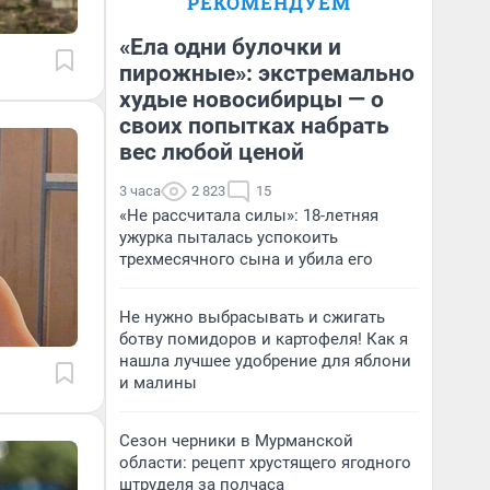
РЕКОМЕНДУЕМ
«Ела одни булочки и
пирожные»: экстремально
худые новосибирцы — о
своих попытках набрать
вес любой ценой
3 часа
2 823
15
«Не рассчитала силы»: 18-летняя
ужурка пыталась успокоить
трехмесячного сына и убила его
Не нужно выбрасывать и сжигать
ботву помидоров и картофеля! Как я
нашла лучшее удобрение для яблони
и малины
Сезон черники в Мурманской
области: рецепт хрустящего ягодного
штруделя за полчаса