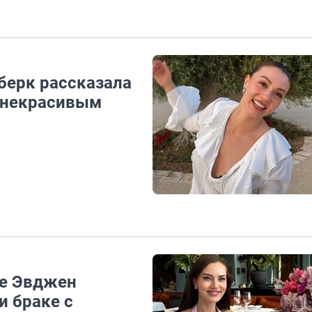
берк рассказала
к некрасивым
ие Эвджен
и браке с