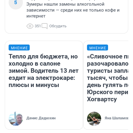
5
Зумеры нашли замены алкогольной
зависимости — среди них не только кофе и
интернет
351
Обсудить
МНЕНИЕ
МНЕНИЕ
Тепло для бюджета, но
«Сливочное пи
холодно в салоне
разочаровало»
зимой. Водитель 13 лет
туристы запла
ездит на электрокаре:
тысяч, чтобы 
плюсы и минусы
день гулять по
Юрского перио
Хогвартсу
Денис Дедюхин
Яна Шаламова