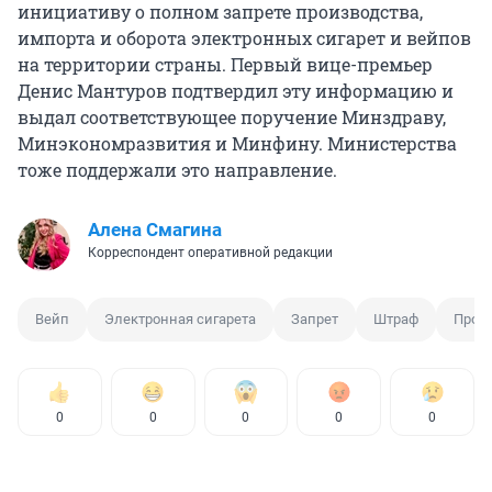
инициативу о полном запрете производства,
импорта и оборота электронных сигарет и вейпов
на территории страны. Первый вице-премьер
Денис Мантуров подтвердил эту информацию и
выдал соответствующее поручение Минздраву,
Минэкономразвития и Минфину. Министерства
тоже поддержали это направление.
Алена Смагина
Корреспондент оперативной редакции
Вейп
Электронная сигарета
Запрет
Штраф
Прод
0
0
0
0
0